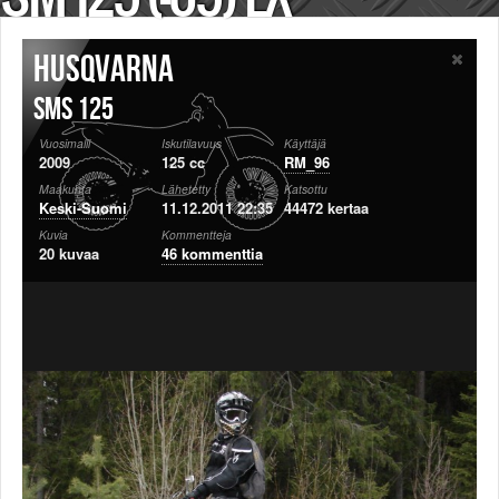
Säännöt ja ohjeet
Uudet ajoneuvot
Husqvarna
Uudet kuvat
Uudet videot
SMS 125
Uudet kommentit
Vuosimalli
Iskutilavuus
Käyttäjä
MYYDÄÄN
2009
125 cc
RM_96
Haku
Maakunta
Lähetetty
Katsottu
Ohjeet
Keski-Suomi
11.12.2011 22:35
44472 kertaa
Ajoneuvot
Kuvia
Kommentteja
20 kuvaa
46 kommenttia
Osat
TIETOPANKKI
TAPAHTUMAT
MP15 kuvia
MP14 kuvia
MP13 kuvia
ACS 2015 kuvia
Lisää uusi tapahtuma
UUTISET
SÄÄ