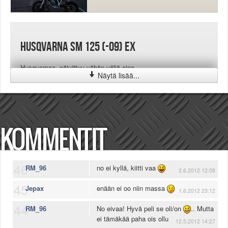
Husqvarna SM 125 (-09) EX
Husqvarnaa, päivittyy vähän väliä aina..
Näytä lisää...
KOMMENTIT
46
RM_96
no ei kyllä, kiitti vaa
2.6.2012 12:08
45
Jepax
enään ei oo niin massa
1.6.2012 23:12
44
RM_96
No eivaa! Hyvä peli se oli/on
.. Mutta
ei tämäkää paha ois ollu
12.5.2012 14:27