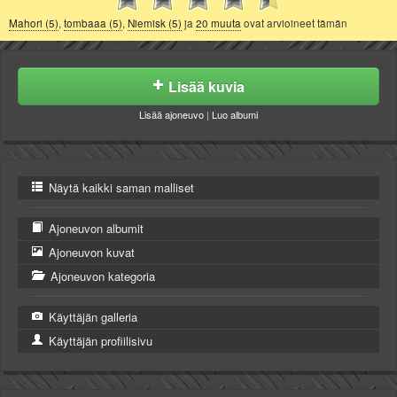
Mahori (5)
,
tombaaa (5)
,
Niemisk (5)
ja
20 muuta
ovat arvioineet tämän
Lisää kuvia
Lisää ajoneuvo
|
Luo albumi
Näytä kaikki saman malliset
Ajoneuvon albumit
Ajoneuvon kuvat
Ajoneuvon kategoria
Käyttäjän galleria
Käyttäjän profiilisivu