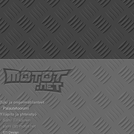
Tuki ja ongelmatilanteet
Palautefoorumi
Ylläpito ja yhteistyö
Sami Tiilikainen
sami (ät) motot.net
STi Design