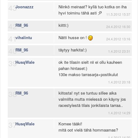
43
Joonazzz
Niinkö meinaat? kyllä tuo kotka on iha
hyvi toiminu tähä asti ;P
11.5.2012 15:37
42
RM_96
kiitti:)
24.4.2012 16:30
41
vihalintu
Nätti husse on !
24.4.2012 13:16
40
RM_96
täytyy harkita!:)
1.4.2012 23:31
39
HusqWale
ok ite tilasin sielt nii ei ollu kauheen
pahan hintaset:)
130e makso tarrasarja+postikulut
1.4.2012 20:18
38
RM_96
kiitosta! nyt se tuntuu sillee aika
valmiilta mutta mielessä on käyny jos
racestylestä tilais jonkilaista tarraa..
1.4.2012 14:29
37
HusqWale
Komee tääki!
mitä oot vielä tähä hommaamas?
1.4.2012 14:20