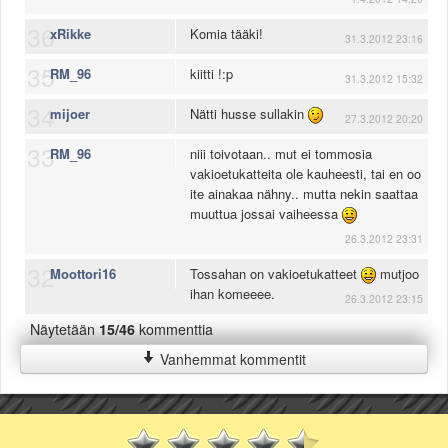
36
xRikke
Komia tääki!
31.3.2012 23:16
35
RM_96
kiitti !:p
31.3.2012 15:32
34
mijoer
Nätti husse sullakin
27.3.2012 20:20
33
RM_96
niii toivotaan.. mut ei tommosia
vakioetukatteita ole kauheesti, tai en oo
ite ainakaa nähny.. mutta nekin saattaa
muuttua jossai vaiheessa
26.3.2012 23:31
32
Moottori16
Tossahan on vakioetukatteet
mutjoo
ihan komeeee.
26.3.2012 23:15
Näytetään
15/46
kommenttia
Vanhemmat kommentit