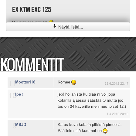
EX KTM EXC 125
Mukava enskapyörä
Näytä lisää...
KOMMENTIT
11
Moottori16
Komee
28.6.2012 22:47
10
Ipe !
jep! hollanista ku tilaa ni voi jopa
kotarilla ajaessa säästää:O mutta joo
tos on 24 kaverille meni nuo toiset 12:)
1.4.2012 20:10
9
MSJD
Katos kuva kotarin pitkistä pimeellä.
Päättele siitä kummat on