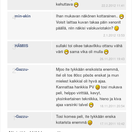
kehuttava
22.2.2012 11:41
4
min-akin
Ihan mukavan näkönen kottarainen..
Voisit laittaa kuvan takaa päin xenonit
päällä, niin näkisi valokuviotakin?
2.1.2012 13:53
3
HÄMIIS
sullaki toi oikee takavilkku ottanu vähä
värii
sama vika oli mulla
26.11.2011 19:43
2
-Gazzu-
Mjoo ite tykkään enskoista enemmä,
itel oli tos 80cc pösös enskat ja mun
mielest kaikkial oli hyvä ajaa.
Kannattaa hankkia PV
tosi mukava
peli, helppo virittää, kevyt,
yksinkertainen tekniikka, hieno ja kiva
ajaa varsinki talvel
18.11.2011 20:54
1
-Gazzu-
Tosi komea peli, ite tykkään enska
kotarista enemmä
17.11.2011 10:42