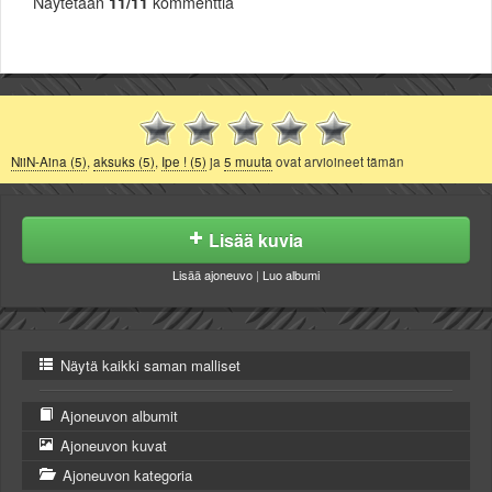
Näytetään
11/11
kommenttia
NiiN-Aina (5)
,
aksuks (5)
,
Ipe ! (5)
ja
5 muuta
ovat arvioineet tämän
Lisää kuvia
Lisää ajoneuvo
|
Luo albumi
Näytä kaikki saman malliset
Ajoneuvon albumit
Ajoneuvon kuvat
Ajoneuvon kategoria