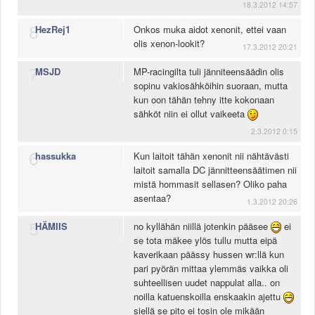
18.3.2012 14:57
8
HezRej1
Onkos muka aidot xenonit, ettei vaan
olis xenon-lookit?
17.3.2012 20:21
7
MSJD
MP-racingilta tuli jänniteensäädin olis
sopinu vakiosähköihin suoraan, mutta
kun oon tähän tehny itte kokonaan
sähköt niin ei ollut vaikeeta
2.3.2012 0:15
6
hassukka
Kun laitoit tähän xenonit nii nähtävästi
laitoit samalla DC jännitteensäätimen nii
mistä hommasit sellasen? Oliko paha
asentaa?
1.3.2012 20:26
5
HÄMIIS
no kyllähän niillä jotenkin pääsee
ei
se tota mäkee ylös tullu mutta eipä
kaverikaan päässy hussen wr:llä kun
pari pyörän mittaa ylemmäs vaikka oli
suhteellisen uudet nappulat alla.. on
noilla katuenskoilla enskaakin ajettu
siellä se pito ei tosin ole mikään