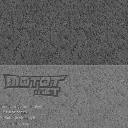
Valitse paikkakunta
Helsingin sää
Tampereen sää
Turun sää
Oulun sää
Kuopion sää
Rovaniemen sää
MUUT
VIP-jäsenyys
Paidat ja vaatteet
Suunnittele oma paita
Mainostus
Palaute
Kevytversio
Tuki ja ongelmatilanteet
Palautefoorumi
Ylläpito ja yhteistyö
Sami Tiilikainen