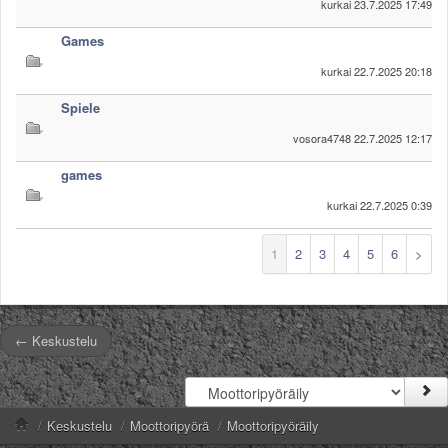
kurkai
23.7.2025 17:49
Games
kurkai
22.7.2025 20:18
Spiele
vosora4748
22.7.2025 12:17
games
kurkai
22.7.2025 0:39
1
2
3
4
5
6
>
← Keskustelu
/
Keskustelu
/
Moottoripyörä
/
Moottoripyöräily