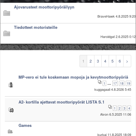
Säännöt ja ohjeet
Ajovarusteet moottoripyöräilyyn
Uudet ajoneuvot
BraveHawk
4.8.2025 9:20
Uudet kuvat
Uudet videot
Tiedotteet motoristeille
Uudet kommentit
Haroldgat
2.6.2025 0:12
MYYDÄÄN
Haku
Ohjeet
1
2
3
4
5
6
>
Ajoneuvot
Osat
TIETOPANKKI
MP-vero ei tule koskemaan mopoja ja kevytmoottoripyöriä
...
TAPAHTUMAT
1
17
18
19
kuggagaali
4.8.2026 5:45
MP15 kuvia
MP14 kuvia
A2- kortilla ajettavat moottoripyörät LISTA S.1
MP13 kuvia
1
2
3
4
ACS 2015 kuvia
Aivon
6.5.2025 11:06
Lisää uusi tapahtuma
Games
UUTISET
SÄÄ
kurkai
11.8.2025 18:09