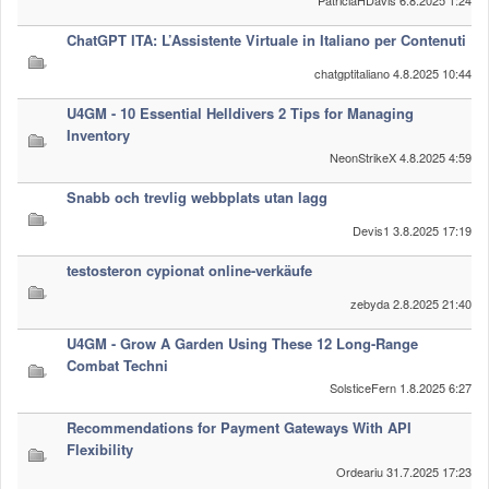
PatriciaHDavis
6.8.2025 1:24
ChatGPT ITA: L’Assistente Virtuale in Italiano per Contenuti
chatgptitaliano
4.8.2025 10:44
U4GM - 10 Essential Helldivers 2 Tips for Managing
Inventory
NeonStrikeX
4.8.2025 4:59
Snabb och trevlig webbplats utan lagg
Devis1
3.8.2025 17:19
testosteron cypionat online-verkäufe
zebyda
2.8.2025 21:40
U4GM - Grow A Garden Using These 12 Long-Range
Combat Techni
SolsticeFern
1.8.2025 6:27
Recommendations for Payment Gateways With API
Flexibility
Ordeariu
31.7.2025 17:23