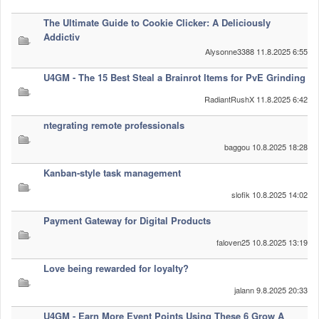
Valitse paikkakunta
The Ultimate Guide to Cookie Clicker: A Deliciously
Helsingin sää
Addictiv
Tampereen sää
Alysonne3388
11.8.2025 6:55
Turun sää
Oulun sää
U4GM - The 15 Best Steal a Brainrot Items for PvE Grinding
Kuopion sää
RadiantRushX
11.8.2025 6:42
Rovaniemen sää
ntegrating remote professionals
MUUT
VIP-jäsenyys
baggou
10.8.2025 18:28
Paidat ja vaatteet
Kanban-style task management
Suunnittele oma paita
Mainostus
slofik
10.8.2025 14:02
Palaute
Payment Gateway for Digital Products
Kevytversio
faloven25
10.8.2025 13:19
Love being rewarded for loyalty?
jalann
9.8.2025 20:33
U4GM - Earn More Event Points Using These 6 Grow A