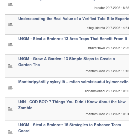
brastor
29.7.2025 18:35
Understanding the Real Value of a Verified Toto Site Experie
siteguidetoto
29.7.2025 14:51
U4GM - Steal a Brainrot: 13 Area Traps That Benefit From It
BraveHawk
28.7.2025 12:26
U4GM - Grow A Garden: 13 Simple Steps to Create a
Garden Tha
PhantomGlide
28.7.2025 11:46
Moottoripyöräily syksyllä – miten valmistaudut kylmeneviin
adrianmichael
28.7.2025 10:32
U4N - COD BO7: 7 Things You Didn’t Know About the New
Zombie
PhantomGlide
28.7.2025 10:01
U4GM - Steal a Brainrot: 15 Strategies to Enhance Team
Coord