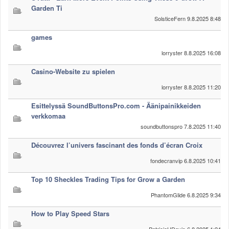
Garden Ti
SolsticeFern
9.8.2025 8:48
games
lorryster
8.8.2025 16:08
Casino-Website zu spielen
lorryster
8.8.2025 11:20
Esittelyssä SoundButtonsPro.com - Äänipainikkeiden
verkkomaa
soundbuttonspro
7.8.2025 11:40
Découvrez l’univers fascinant des fonds d’écran Croix
fondecranvip
6.8.2025 10:41
Top 10 Sheckles Trading Tips for Grow a Garden
PhantomGlide
6.8.2025 9:34
How to Play Speed Stars