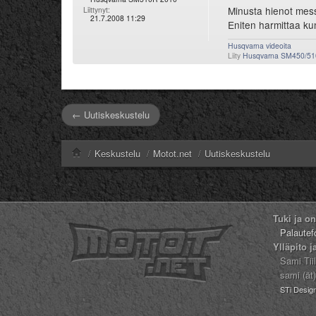
Minusta hienot messu
Liittynyt:
21.7.2008 11:29
Eniten harmittaa kun
Husqvarna videoita
Liity
Husqvarna SM450/51
← Uutiskeskustelu
/
Keskustelu
/
Motot.net
/
Uutiskeskustelu
Tuki ja o
Palautef
Ylläpito j
Sami Tii
sami (ät
STi Desig