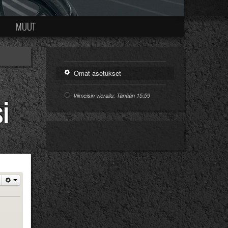
Ä
MUUT
Omat asetukset
Viimeisin vierailu: Tänään 15:59
i