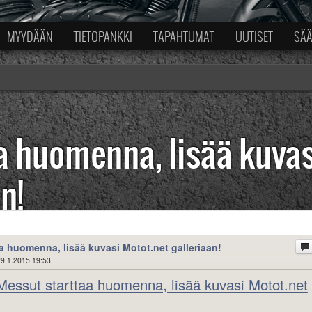
MYYDÄÄN
TIETOPANKKI
TAPAHTUMAT
UUTISET
SÄ
a huomenna, lisää kuvas
n!
a huomenna, lisää kuvasi Motot.net galleriaan!
9.1.2015 19:53
essut starttaa huomenna, lisää kuvasi Motot.net