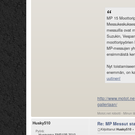
MP 15 Moottoripy
Messukeskuksess
messuilla ovat 
Suzukin, Vespan
moottoripyörien 
MP-messujen yht
ensimmäistä ker
Nyt toistamiseen
enemmän, on kas
uutinen!
http://www.motot.ne
galleriaan/
Motot.net robotti - Minun l
Husky510
Re: MP Messut sta
Kirjoittanut
Husky510
» 
Pyörä:
Husqvarna SM510R 2010