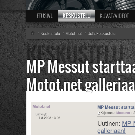
KESKUSTELU
ETUSIVU
KUVAT/VIDEOT
/
Keskustelu
/
Motot.net
/
Uutiskeskustelu
MP Messut startta
Motot.net galleriaa
Motot.net
MP Messut startta
Kirjoittanut
Motot.net
» 2
Liittynyt:
7.8.2008 13:06
Uutinen:
MP M
galleriaan!