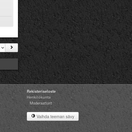
Rekisteriseloste
Henkilökunta
Moderaattorit
Vaihda teeman sävy