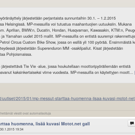
öränäyttely järjestetään perjantaista sunnuntaihin 30.1. – 1.2.2015
a Helsingissä. MP-messuilla voi tutustua maahantuojien uutuuksiin. Mukana
mm. Aprilian, BMW:n, Ducatin, Hondan, Husqvarnan, Kawasakin, KTM:n, Peuge
 ja Yamahan uudet 2015 mallit. MP-messuilla on entistä suurempi rakennettuj
Petrol Circus Custom Bike Show, jossa on esillä yli 100 pyörää. Ensimmäistä k
eydessä järjestetään Superenduron MM -osakilpailut. Kisat järjestetään
taa Pohjoismaissa.
 järjestettävä Tie Vie -alue, jossa houkutellaan moottoripyöräilemään entistä
vanut kaksinkertaiseksi viime vuodesta. MP-messuilla on käytettyjen moott...
t/uutiset/2015/01/mp-messut-starttaa-huomenna-lisaa-kuvasi-motot-net
ähettämät viestit ovat automatisoituja
rttaa huomenna, lisää kuvasi Motot.net gall
30.1.2015 19:34