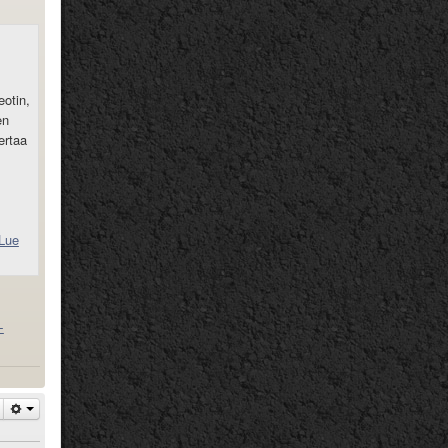
otin,
en
ertaa
Lue
-