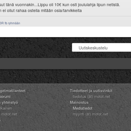
t tänä vuonnakin...Lippu oli 10€ kun osti joululahja lipun netistä.
 ei ollut rahaa ostella mitään osia/tarvikkeita
0R fb ryhmään
ngelmatilanteet
Tiedotteet ja uutisvinkit
oorumi
tiedotus (ät) motot.net
a yhteistyö
Mainostus
likainen
Mediatiedot
) motot.net
myynti (ät) motot.net
n