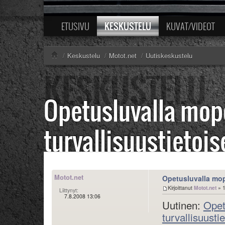
KESKUSTELU
ETUSIVU
KUVAT/VIDEOT
/
Keskustelu
/
Motot.net
/
Uutiskeskustelu
Opetusluvalla mop
turvallisuustietoi
Motot.net
Opetusluvalla mop
Kirjoittanut
Motot.net
» 1
Liittynyt:
7.8.2008 13:06
Uutinen:
Opet
turvallisuusti