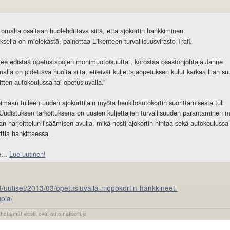
omalta osaltaan huolehdittava siitä, että ajokortin hankkiminen
sella on mielekästä, painottaa Liikenteen turvallisuusvirasto Trafi.
lee edistää opetustapojen monimuotoisuutta”, korostaa osastonjohtaja Janne
la on pidettävä huolta siitä, etteivät kuljettajaopetuksen kulut karkaa liian suu
 sitten autokoulussa tai opetusluvalla.”
aan tulleen uuden ajokorttilain myötä henkilöautokortin suorittamisesta tuli
Uudistuksen tarkoituksena on uusien kuljettajien turvallisuuden parantaminen 
an harjoittelun lisäämisen avulla, mikä nosti ajokortin hintaa sekä autokoulussa
ttia hankittaessa.
e...
Lue uutinen!
t/uutiset/2013/03/opetusluvalla-mopokortin-hankkineet-
mpia/
ähettämät viestit ovat automatisoituja