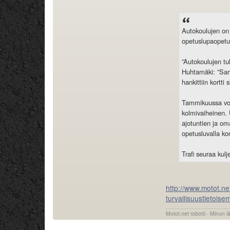
Autokoulujen on 
opetuslupaopetuk
”Autokoulujen tu
Huhtamäki: ”Samal
hankittiin kortti
Tammikuussa voim
kolmivaiheinen. 
ajotuntien ja om
opetusluvalla kor
Trafi seuraa kulj
http://www.motot.ne
turvallisuustietoise
Motot.net robotti - Minun l