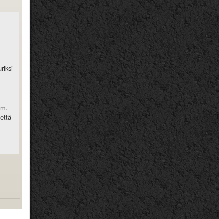
riksi
mm.
 että