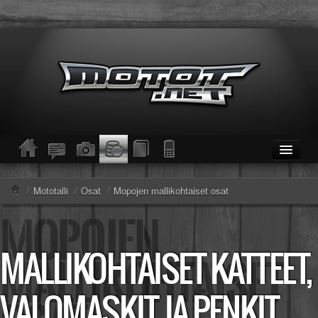
ETUSIVU
Moottoripyörät
/
Mototalli
/
Osat
/
Mopojen mallikohtaiset osat
Kevytmoottoripyörät
Mopot
Enduro/MX
MALLIKOHTAISET KATTEET,
KESKUSTELU
Haku
Säännöt ja ohjeet
VALOMASKIT JA PENKIT
KUVAT/VIDEOT
Haku