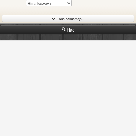
Lisää hakuehtoja...
Hae
-
Hinta
Rajaton
400€
1200€
2500€
-
Kunto
Rajaton
rikki
huono
tyydyttävä
hyvä
uusi
Merkki
Mallisarja
Malli