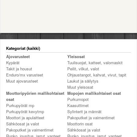
Valitse paikkakunta
Helsingin sää
Tampereen sää
Turun sää
Oulun sää
Kuopion sää
Rovaniemen sää
Kategoriat (kaikki)
MUUT
Ajovarusteet
Yleisosat
VIP-jäsenyys
Kypärät
Tuulisuojat, katteet, valomaskit
Paidat ja vaatteet
Takit ja housut
Peilit, vilkut, valot
Enduro/mx varusteet
Ohjaustangot, kahvat, vivut, tapit
Suunnittele oma paita
Muut ajovarusteet
Laukut ja säilytys
Mainostus
Muut yleisosat
Palaute
Moottoripyörien mallikohtaiset
Mopojen mallikohtaiset osat
Kevytversio
osat
Purkumopot
Purkupyörät mp
Kaasuttimet
Purkupyörät kevytmp
Sylinterit ja männät
Moottori ja apulaitteet
Pakoputket ja vaimentimet
Sähköosat ja valot
Moottorin osat
Pakoputket ja vaimentimet
Sähköosat ja valot
Runko, jousitus, jarrut, vanteet
Runko, jousitus, jarrut, vanteet