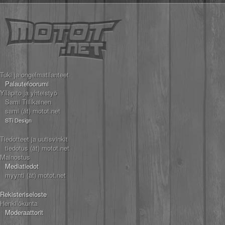
Tuki ja ongelmatilanteet
Palautefoorumi
Ylläpito ja yhteistyö
Sami Tiilikainen
sami (ät) motot.net
STi Design
Tiedotteet ja uutisvinkit
tiedotus (ät) motot.net
Mainostus
Mediatiedot
myynti (ät) motot.net
Rekisteriseloste
Henkilökunta
Moderaattorit