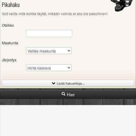
Pikahaku
Voit valita mitä kohtia täytät, mikään valinta ei siis ole pakollinen!
Otsikko
Maakunta
Järjestys
Lisää hakuehtoja...
Hae
-
Hinta
Rajaton
400€
1200€
2500€
-
Kunto