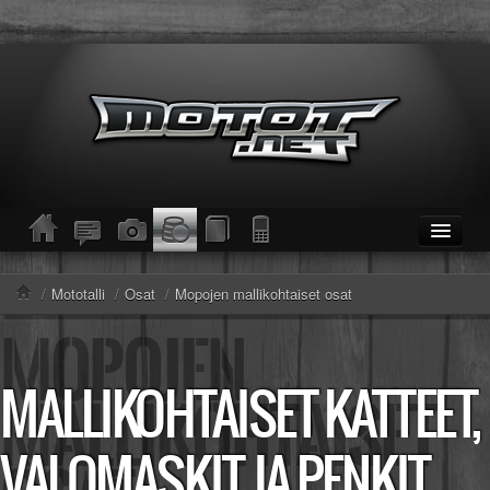
ETUSIVU
Moottoripyörät
/
Mototalli
/
Osat
/
Mopojen mallikohtaiset osat
Kevytmoottoripyörät
Mopot
Enduro/MX
MALLIKOHTAISET KATTEET,
KESKUSTELU
Haku
Säännöt ja ohjeet
VALOMASKIT JA PENKIT
KUVAT/VIDEOT
Haku