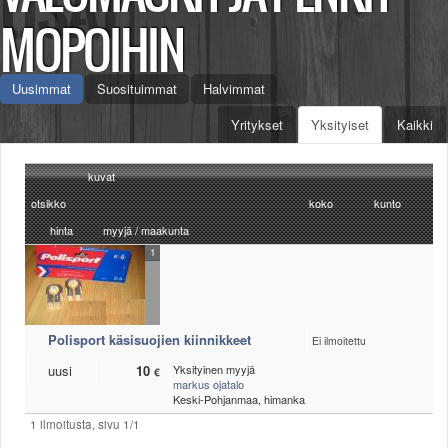
Säännöt ja ohjeet
MOPOIHIN
Uudet ajoneuvot
Uudet kuvat
Uusimmat
Suosituimmat
Halvimmat
Uudet videot
Uudet kommentit
Yritykset
Yksityiset
Kaikki
MYYDÄÄN
Haku
kuvat
Ohjeet
otsikko
Ajoneuvot
koko
kunto
Osat
hinta
myyjä / maakunta
TIETOPANKKI
1
TAPAHTUMAT
MP15 kuvia
MP14 kuvia
Polisport käsisuojien kiinnikkeet
Ei ilmoitettu
MP13 kuvia
ACS 2015 kuvia
uusi
10
Yksityinen myyjä
€
markus ojatalo
Lisää uusi tapahtuma
Keski-Pohjanmaa, himanka
UUTISET
1 ilmoitusta, sivu 1/1
SÄÄ