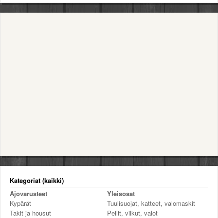
Valitse paikkakunta
Helsingin sää
Tampereen sää
Turun sää
Oulun sää
Kuopion sää
Rovaniemen sää
MUUT
VIP-jäsenyys
Paidat ja vaatteet
Suunnittele oma paita
Mainostus
Palaute
Kevytversio
Kategoriat (kaikki)
Ajovarusteet
Yleisosat
Kypärät
Tuulisuojat, katteet, valomaskit
Takit ja housut
Peilit, vilkut, valot