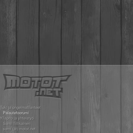
Tuki ja ongelmatilanteet
Palautefoorumi
Ylläpito ja yhteistyö
Sami Tiilikainen
sami (ät) motot.net