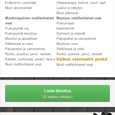
Enduro/mx varusteet
Ohjaustangot, kahvat, vivut, tapit
Muut ajovarusteet
Laukut ja säilytys
Muut yleisosat
Moottoripyörien mallikohtaiset
Mopojen mallikohtaiset osat
osat
Purkumopot
Purkupyörät mp
Kaasuttimet
Purkupyörät kevytmp
Sylinterit ja männät
Moottori ja apulaitteet
Pakoputket ja vaimentimet
Sähköosat ja valot
Moottorin osat
Pakoputket ja vaimentimet
Sähköosat ja valot
Runko, jousitus, jarrut, vanteet
Runko, jousitus, jarrut, vanteet
Katteet, valomaskit, penkit
Katteet, tuulisuojat, penkit, laukut
Muut mallikohtaiset osat
Muut mallikohtaiset osat
Lisää ilmoitus
(Ei maksa mitään!)