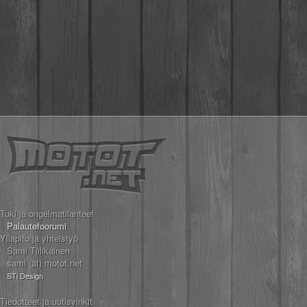
Tuki ja ongelmatilanteet
Palautefoorumi
Ylläpito ja yhteistyö
Sami Tiilikainen
sami (ät) motot.net
STi Design
Tiedotteet ja uutisvinkit