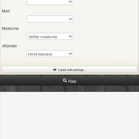
Valitse paikkakunta
Helsingin sää
Malli
Tampereen sää
Turun sää
Maakunta
Oulun sää
Kuopion sää
Järjestys
Rovaniemen sää
MUUT
VIP-jäsenyys
Paidat ja vaatteet
Lisää hakuehtoja...
Suunnittele oma paita
Hae
-
Iskutilavuus
Mainostus
Palaute
Rajaton
300cc
600cc
1000cc
2000cc
Kevytversio
-
Vuosimalli
Rajaton
1989
1999
2009
2026
-
Hinta