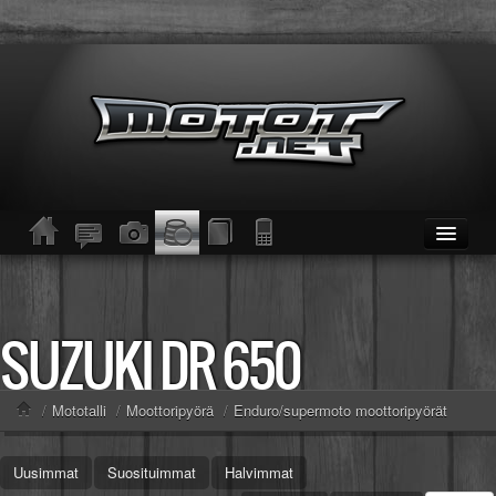
ETUSIVU
Moottoripyörät
Kevytmoottoripyörät
SUZUKI DR 650
Mopot
Enduro/MX
KESKUSTELU
/
Mototalli
/
Moottoripyörä
/
Enduro/supermoto moottoripyörät
Haku
Säännöt ja ohjeet
KUVAT/VIDEOT
Uusimmat
Suosituimmat
Halvimmat
Haku