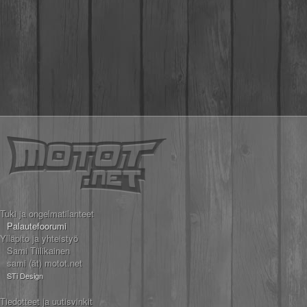
Tuki ja ongelmatilanteet
Palautefoorumi
Ylläpito ja yhteistyö
Sami Tiilikainen
sami (ät) motot.net
STi Design
Tiedotteet ja uutisvinkit