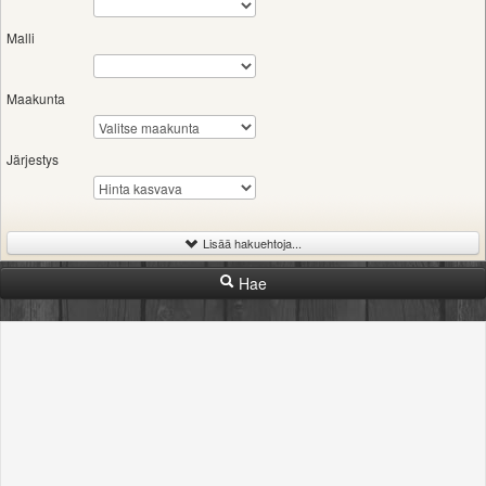
Valitse paikkakunta
Helsingin sää
Malli
Tampereen sää
Turun sää
Maakunta
Oulun sää
Kuopion sää
Järjestys
Rovaniemen sää
MUUT
VIP-jäsenyys
Paidat ja vaatteet
Lisää hakuehtoja...
Suunnittele oma paita
Hae
-
Iskutilavuus
Mainostus
Palaute
Rajaton
300cc
600cc
1000cc
2000cc
Kevytversio
-
Vuosimalli
Rajaton
1989
1999
2009
2026
-
Hinta