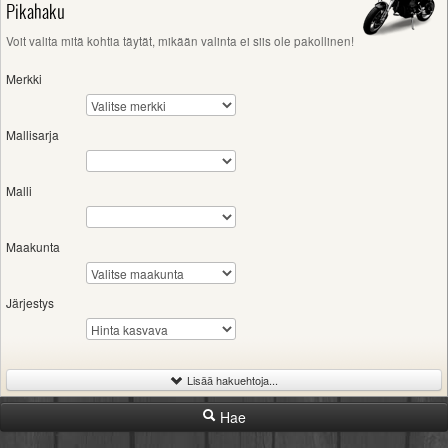
Pikahaku
Valitse paikkakunta
Helsingin sää
Voit valita mitä kohtia täytät, mikään valinta ei siis ole pakollinen!
Tampereen sää
Merkki
Turun sää
Oulun sää
Kuopion sää
Mallisarja
Rovaniemen sää
MUUT
Malli
VIP-jäsenyys
Paidat ja vaatteet
Suunnittele oma paita
Maakunta
Mainostus
Palaute
Järjestys
Kevytversio
Lisää hakuehtoja...
Hae
-
Iskutilavuus