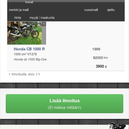
kuvat
Säännöt ja ohjeet
merkki ja malli
vuosimalli
ajettu
Uudet ajoneuvot
hinta
myyjä / maakunta
Uudet kuvat
1
Uudet videot
Uudet kommentit
MYYDÄÄN
Haku
Honda CB 1000 R
1999
Ohjeet
1000 cm³ VT-276
92000
km
Ajoneuvot
Honda cb 1000 Big-One
Osat
3900
€
TIETOPANKKI
1 ilmoitusta, sivu 1/1
TAPAHTUMAT
MP15 kuvia
MP14 kuvia
MP13 kuvia
Lisää ilmoitus
ACS 2015 kuvia
(Ei maksa mitään!)
Lisää uusi tapahtuma
UUTISET
SÄÄ