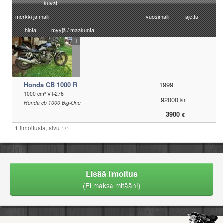
kuvat
Säännöt ja ohjeet
merkki ja malli
vuosimalli
ajettu
Uudet ajoneuvot
hinta
myyjä / maakunta
Uudet kuvat
1
Uudet videot
Uudet kommentit
MYYDÄÄN
Haku
Honda CB 1000 R
1999
Ohjeet
1000 cm³ VT-276
92000
km
Ajoneuvot
Honda cb 1000 Big-One
Osat
3900
€
TIETOPANKKI
1 ilmoitusta, sivu 1/1
TAPAHTUMAT
MP15 kuvia
MP14 kuvia
MP13 kuvia
Lisää ilmoitus
ACS 2015 kuvia
(Ei maksa mitään!)
Lisää uusi tapahtuma
UUTISET
SÄÄ