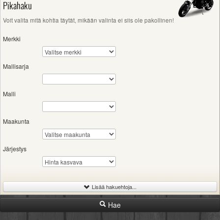
Pikahaku
Valitse paikkakunta
Helsingin sää
Voit valita mitä kohtia täytät, mikään valinta ei siis ole pakollinen!
Tampereen sää
Merkki
Turun sää
Oulun sää
Kuopion sää
Mallisarja
Rovaniemen sää
MUUT
Malli
VIP-jäsenyys
Paidat ja vaatteet
Suunnittele oma paita
Maakunta
Mainostus
Palaute
Järjestys
Kevytversio
Lisää hakuehtoja...
Hae
-
Iskutilavuus