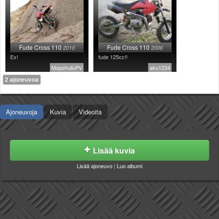
Säännöt ja ohjeet
Uudet ajoneuvot
Uudet kuvat
Uudet videot
Fude Cross 110
Fude Cross 110
2010
2006
Uudet kommentit
Ex!
fude 125cc!!
MYYDÄÄN
MopohulluPV
aku1234
Haku
2 ajoneuvoa
Ohjeet
Ajoneuvot
Ajoneuvoja
Osat
Kuvia
Videoita
TIETOPANKKI
TAPAHTUMAT
MP15 kuvia
Lisää kuvia
MP14 kuvia
Lisää ajoneuvo
|
Luo albumi
MP13 kuvia
ACS 2015 kuvia
Lisää uusi tapahtuma
UUTISET
SÄÄ