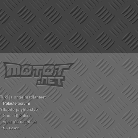
Valitse paikkakunta
Helsingin sää
Tampereen sää
Turun sää
Oulun sää
Kuopion sää
Rovaniemen sää
MUUT
VIP-jäsenyys
Paidat ja vaatteet
Suunnittele oma paita
Mainostus
Palaute
Tuki ja ongelmatilanteet
Kevytversio
Palautefoorumi
Ylläpito ja yhteistyö
Sami Tiilikainen
sami (ät) motot.net
STi Design