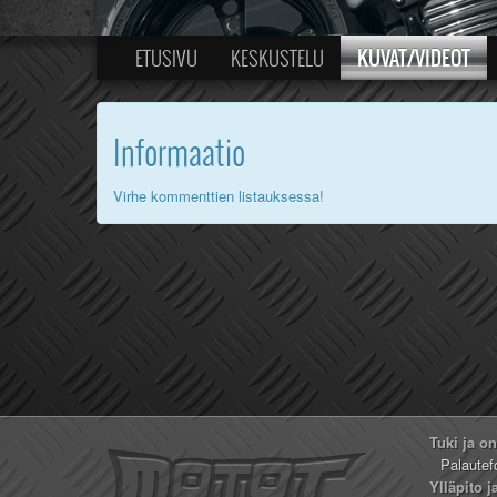
KUVAT/VIDEOT
ETUSIVU
KESKUSTELU
Informaatio
Virhe kommenttien listauksessa!
Tuki ja o
Palautef
Ylläpito j