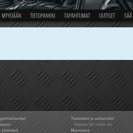
MYYDÄÄN
TIETOPANKKI
TAPAHTUMAT
UUTISET
SÄÄ
ngelmatilanteet
Tiedotteet ja uutisvinkit
oorumi
tiedotus (ät) motot.net
a yhteistyö
Mainostus