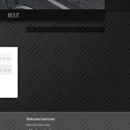
MUUT
2 22:52
2 12:36
Rekisteriseloste
Henkilökunta