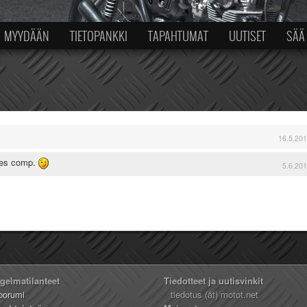
MYYDÄÄN
TIETOPANKKI
TAPAHTUMAT
UUTISET
SÄÄ
16.5.201
 ees comp.
5.6.201
ngelmatilanteet
Tiedotteet ja uutisvinkit
oorumi
tiedotus (ät) motot.net