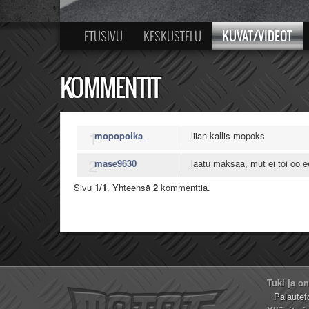
KUVAT/VIDEOT
ETUSIVU
KESKUSTELU
KOMMENTIT
1
mopopoika_
liian kallis mopoks
2
mase9630
laatu maksaa, mut ei toi oo
Sivu
1/1
. Yhteensä
2
kommenttia.
Tuki ja o
Palautef