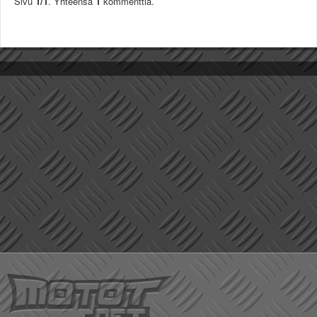
Sivu
1/1
. Yhteensä
1
kommenttia.
Säännöt ja ohjeet
Uudet ajoneuvot
Uudet kuvat
Uudet videot
Uudet kommentit
MYYDÄÄN
Haku
Ohjeet
Ajoneuvot
Osat
TIETOPANKKI
TAPAHTUMAT
MP15 kuvia
MP14 kuvia
MP13 kuvia
ACS 2015 kuvia
Lisää uusi tapahtuma
UUTISET
SÄÄ