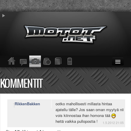
ETUSIVU
Moottoripyörät
KOMMENTIT
Kevytmoottoripyörät
Mopot
Enduro/MX
1
KESKUSTELU
RikkenBakken
ootko mahollisesti millasta hintaa
ajatellu tälle? Jos saan oman myytyä nii
Haku
vois kiinnostaa ihan homona tää
Säännöt ja ohjeet
heitä vaikka pullopostia !
KUVAT/VIDEOT
1.5.2012 21:05
Haku