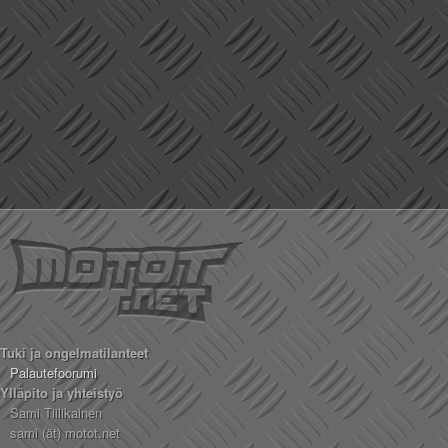
Valitse paikkakunta
Helsingin sää
Tampereen sää
Turun sää
Oulun sää
Kuopion sää
Rovaniemen sää
MUUT
VIP-jäsenyys
Paidat ja vaatteet
Suunnittele oma paita
Mainostus
Palaute
Kevytversio
Tuki ja ongelmatilanteet
Palautefoorumi
Ylläpito ja yhteistyö
Sami Tiilikainen
sami (ät) motot.net