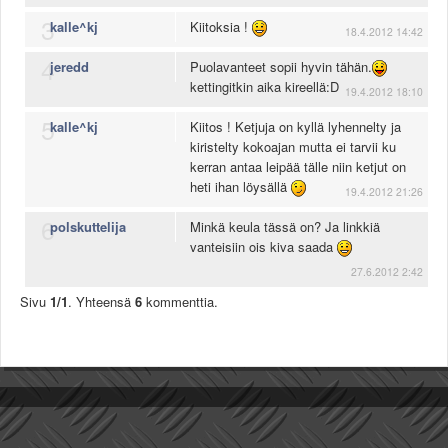
Säännöt ja ohjeet
3
kalle^kj
Kiitoksia !
18.4.2012 14:42
Uudet ajoneuvot
4
Uudet kuvat
jeredd
Puolavanteet sopii hyvin tähän.
kettingitkin aika kireellä:D
Uudet videot
19.4.2012 18:10
Uudet kommentit
5
kalle^kj
Kiitos ! Ketjuja on kyllä lyhennelty ja
MYYDÄÄN
kiristelty kokoajan mutta ei tarvii ku
Haku
kerran antaa leipää tälle niin ketjut on
Ohjeet
heti ihan löysällä
19.4.2012 21:26
Ajoneuvot
6
polskuttelija
Minkä keula tässä on? Ja linkkiä
Osat
vanteisiin ois kiva saada
TIETOPANKKI
27.6.2012 2:42
TAPAHTUMAT
MP15 kuvia
Sivu
1/1
. Yhteensä
6
kommenttia.
MP14 kuvia
MP13 kuvia
ACS 2015 kuvia
Lisää uusi tapahtuma
UUTISET
SÄÄ