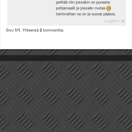
peittää niin jossakin on punasta
Säännöt ja ohjeet
pohjamaalii ja jossaiki mutaa
Uudet ajoneuvot
toimivathan ne on ja suorat pääsia.
Uudet kuvat
11.2.2012 1:36
Uudet videot
Sivu
1/1
. Yhteensä
2
kommenttia.
Uudet kommentit
MYYDÄÄN
Haku
Ohjeet
Ajoneuvot
Osat
TIETOPANKKI
TAPAHTUMAT
MP15 kuvia
MP14 kuvia
MP13 kuvia
ACS 2015 kuvia
Lisää uusi tapahtuma
UUTISET
SÄÄ