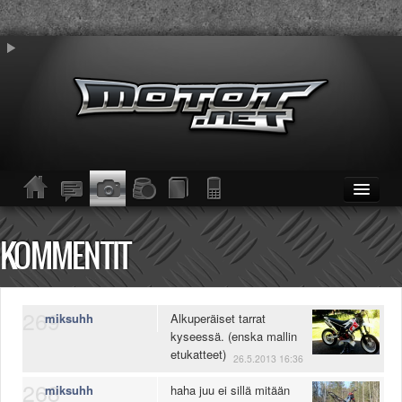
ETUSIVU
Moottoripyörät
KOMMENTIT
Kevytmoottoripyörät
Mopot
Enduro/MX
269
KESKUSTELU
miksuhh
Alkuperäiset tarrat
kyseessä. (enska mallin
Haku
etukatteet)
Säännöt ja ohjeet
26.5.2013 16:36
KUVAT/VIDEOT
268
miksuhh
haha juu ei sillä mitään
Haku