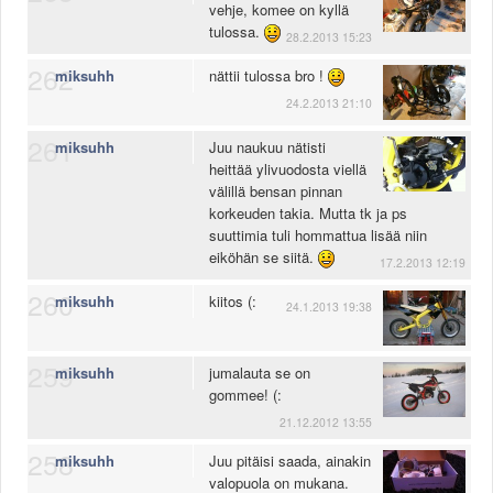
vehje, komee on kyllä
Valitse paikkakunta
tulossa.
Helsingin sää
28.2.2013 15:23
Tampereen sää
262
miksuhh
nättii tulossa bro !
Turun sää
24.2.2013 21:10
Oulun sää
261
Kuopion sää
miksuhh
Juu naukuu nätisti
heittää ylivuodosta viellä
Rovaniemen sää
välillä bensan pinnan
MUUT
korkeuden takia. Mutta tk ja ps
VIP-jäsenyys
suuttimia tuli hommattua lisää niin
Paidat ja vaatteet
eiköhän se siitä.
17.2.2013 12:19
Suunnittele oma paita
260
Mainostus
miksuhh
kiitos (:
24.1.2013 19:38
Palaute
Kevytversio
259
miksuhh
jumalauta se on
gommee! (:
21.12.2012 13:55
258
miksuhh
Juu pitäisi saada, ainakin
valopuola on mukana.