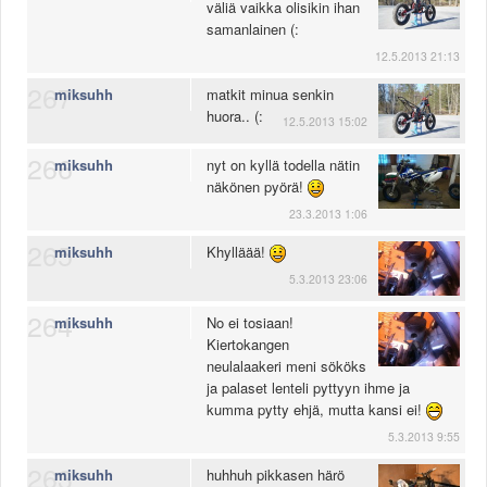
väliä vaikka olisikin ihan
Säännöt ja ohjeet
samanlainen (:
Uudet ajoneuvot
12.5.2013 21:13
Uudet kuvat
267
miksuhh
matkit minua senkin
Uudet videot
huora.. (:
Uudet kommentit
12.5.2013 15:02
MYYDÄÄN
266
miksuhh
nyt on kyllä todella nätin
Haku
näkönen pyörä!
Ohjeet
23.3.2013 1:06
Ajoneuvot
265
Osat
miksuhh
Khylläää!
TIETOPANKKI
5.3.2013 23:06
TAPAHTUMAT
264
miksuhh
No ei tosiaan!
MP15 kuvia
Kiertokangen
MP14 kuvia
neulalaakeri meni sököks
MP13 kuvia
ja palaset lenteli pyttyyn ihme ja
ACS 2015 kuvia
kumma pytty ehjä, mutta kansi ei!
Lisää uusi tapahtuma
5.3.2013 9:55
UUTISET
263
miksuhh
huhhuh pikkasen härö
SÄÄ