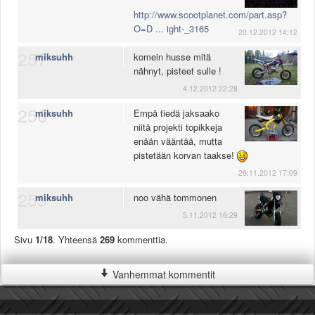
http://www.scootplanet.com/part.asp?
O=D ... ight-_3165
20.12.2012 14:12
257
miksuhh
komein husse mitä
nähnyt, pisteet sulle !
4.12.2012 22:28
256
miksuhh
Empä tiedä jaksaako
niitä projekti topikkeja
enään vääntää, mutta
pistetään korvan taakse!
26.11.2012 17:09
255
miksuhh
noo vähä tommonen
5.11.2012 16:29
Sivu
1/18
. Yhteensä
269
kommenttia.
Vanhemmat kommentit