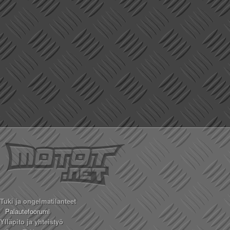
Tuki ja ongelmatilanteet
Palautefoorumi
Ylläpito ja yhteistyö