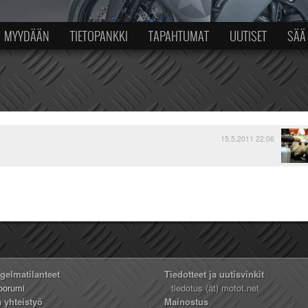
MYYDÄÄN
TIETOPANKKI
TAPAHTUMAT
UUTISET
SÄÄ
15.5.2011 22:06
ngelmatilanteet
Tiedotteet ja uutisvinkit
oorumi
tiedotus (ät) motot.net
a yhteistyö
Mainostus