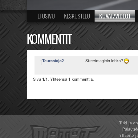
KUVAT/VIDEOT
ETUSIVU
KESKUSTELU
KOMMENTIT
1
Teurastaja2
Streetmagicin lohko?
Sivu
1/1
. Yhteensä
1
kommenttia.
Tuki ja o
Palautef
Ylläpito j