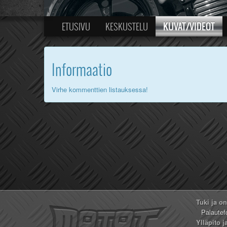
KUVAT/VIDEOT
ETUSIVU
KESKUSTELU
Informaatio
Virhe kommenttien listauksessa!
Tuki ja o
Palautef
Ylläpito j