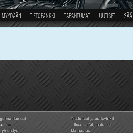
MYYDÄÄN
TIETOPANKKI
TAPAHTUMAT
UUTISET
SÄÄ
ngelmatilanteet
Tiedotteet ja uutisvinkit
oorumi
tiedotus (ät) motot.net
a yhteistyö
Mainostus