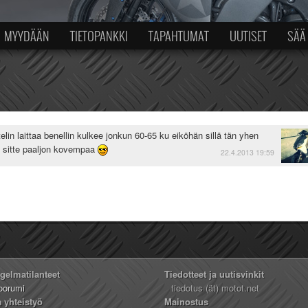
MYYDÄÄN
TIETOPANKKI
TAPAHTUMAT
UUTISET
SÄÄ
telin laittaa benellin kulkee jonkun 60-65 ku eiköhän sillä tän yhen
la sitte paaljon kovempaa
22.4.2013 19:59
ngelmatilanteet
Tiedotteet ja uutisvinkit
oorumi
tiedotus (ät) motot.net
a yhteistyö
Mainostus