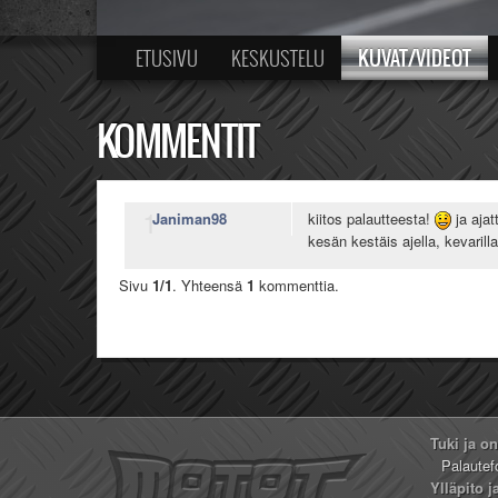
KUVAT/VIDEOT
ETUSIVU
KESKUSTELU
KOMMENTIT
1
Janiman98
kiitos palautteesta!
ja ajat
kesän kestäis ajella, kevaril
Sivu
1/1
. Yhteensä
1
kommenttia.
Tuki ja o
Palautef
Ylläpito j