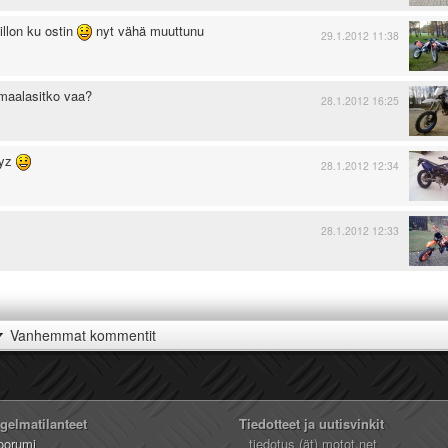
illon ku ostin
nyt vähä muuttunu
29.1.2012 11:38
 maalasitko vaa?
28.1.2012 16:25
ryz
28.1.2012 12:34
28.1.2012 12:33
Vanhemmat kommentit
ngelmatilanteet
Tiedotteet ja uutisvinkit
oorumi
tiedotus (ät) motot.net