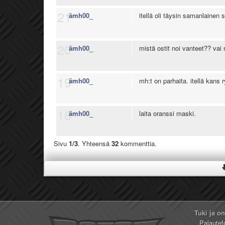
21
ämh00_
itellä oli täysin samanlainen s
20
ämh00_
mistä ostit noi vanteet?? vai
19
ämh00_
mh:t on parhaita. itellä kans 
18
ämh00_
laita oranssi maski.
Sivu
1/3
. Yhteensä
32
kommenttia.
Tuki ja o
Palautef