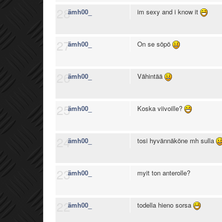
28
ämh00_
im sexy and i know it
27
ämh00_
On se söpö
26
ämh00_
Vähintää
25
ämh00_
Koska viivoille?
24
ämh00_
tosi hyvännäköne mh sulla
23
ämh00_
myit ton anterolle?
22
ämh00_
todella hieno sorsa