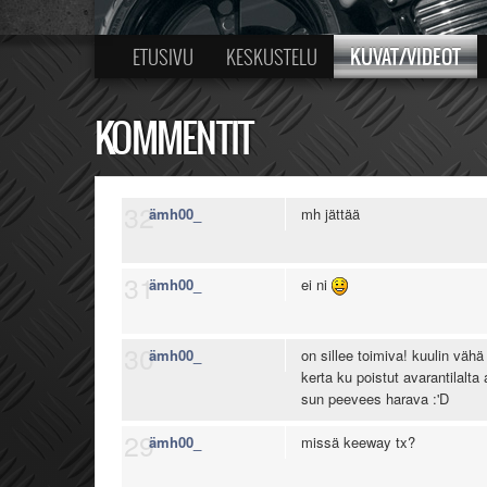
KUVAT/VIDEOT
ETUSIVU
KESKUSTELU
KOMMENTIT
32
ämh00_
mh jättää
31
ämh00_
ei ni
30
ämh00_
on sillee toimiva! kuulin väh
kerta ku poistut avarantilalta
sun peevees harava :'D
29
ämh00_
missä keeway tx?