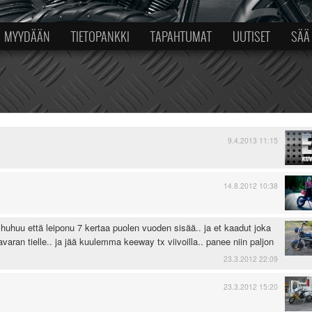
MYYDÄÄN
TIETOPANKKI
TAPAHTUMAT
UUTISET
SÄÄ
9.4.2013 11:15
14.8.2012 10:38
ä huhuu että leiponu 7 kertaa puolen vuoden sisää.. ja et kaadut joka
 avaran tielle.. ja jää kuulemma keeway tx viivoilla.. panee niin paljon
23.3.2012 22:09
23.3.2012 15:20