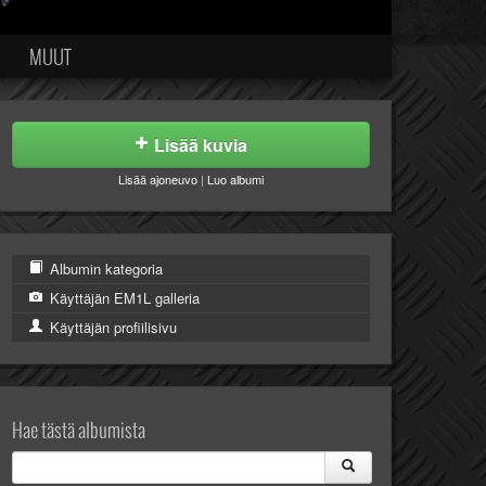
MUUT
Lisää kuvia
Lisää ajoneuvo
|
Luo albumi
Albumin kategoria
Käyttäjän EM1L galleria
Käyttäjän profiilisivu
Hae tästä albumista