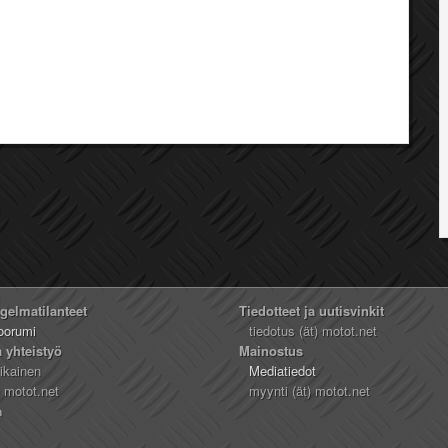
ngelmatilanteet
Tiedotteet ja uutisvinkit
oorumi
tiedotus (ät) motot.net
a yhteistyö
Mainostus
likainen
Mediatiedot
) motot.net
myynti (ät) motot.net
n