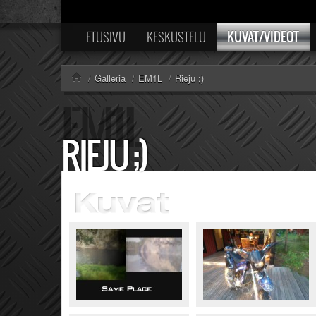
KUVAT/VIDEOT
ETUSIVU
KESKUSTELU
/
Galleria
/
EM1L
/
Rieju ;)
RIEJU ;)