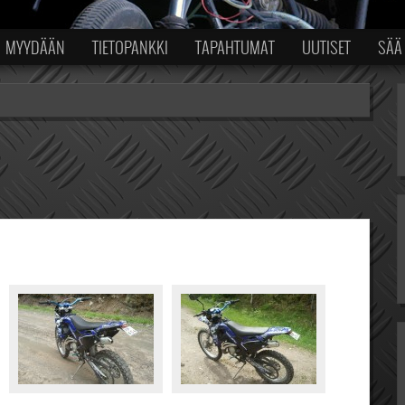
MYYDÄÄN
TIETOPANKKI
TAPAHTUMAT
UUTISET
SÄÄ