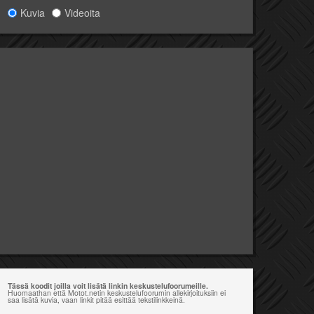
Kuvia
Videoita
Tässä koodit joilla voit lisätä linkin keskustelufoorumeille.
Huomaathan että Motot.netin keskustelufoorumin allekirjoituksiin ei
saa lisätä kuvia, vaan linkit pitää esittää tekstilinkkeinä.