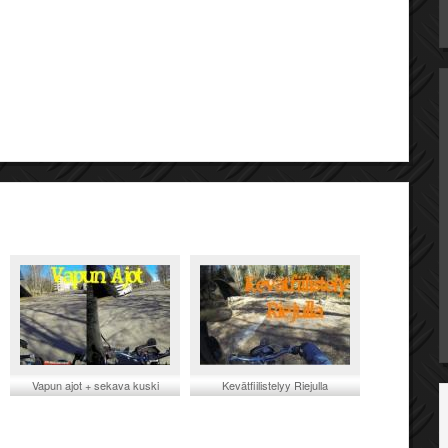
Vapun ajot + sekava kuski
Kevätfiilistelyy Riejulla
(Honda Monkey/Rieju MRX)