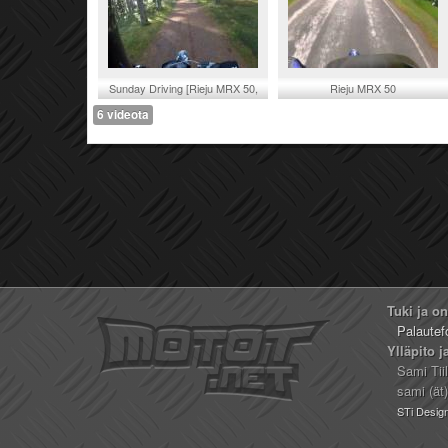
Sunday Driving [Rieju MRX 50,
Rieju MRX 50
Tunturi Pappa]
6 videota
Tuki ja o
Palautef
Ylläpito j
Sami Tii
sami (ät
STi Desig