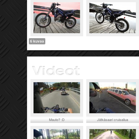
6 kuvaa
Mauto? :D
Jätkäsaari cruisailua