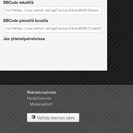
BBCode tekstillä
[url=http://www.motot.net/galleria/albumi9529/]Rieju ;)[/url]
BBCode pienellä kuvalla
[url=http://www.motot.net/galleria/albumi9529/][img]http://www.motot.ne
Jaa yhteisöpalveluissa
Rekisteriseloste
Henkilökunta
Moderaattorit
Vaihda teeman sävy