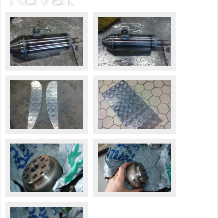
Säännöt ja ohjeet
Uudet ajoneuvot
Uudet kuvat
Uudet videot
Uudet kommentit
MYYDÄÄN
Haku
Ohjeet
Ajoneuvot
Osat
TIETOPANKKI
TAPAHTUMAT
MP15 kuvia
MP14 kuvia
MP13 kuvia
ACS 2015 kuvia
Lisää uusi tapahtuma
UUTISET
SÄÄ