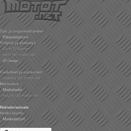
Tuki ja ongelmatilanteet
Palautefoorumi
Ylläpito ja yhteistyö
Sami Tiilikainen
sami (ät) motot.net
STi Design
Tiedotteet ja uutisvinkit
tiedotus (ät) motot.net
Mainostus
Mediatiedot
myynti (ät) motot.net
Rekisteriseloste
Henkilökunta
Moderaattorit