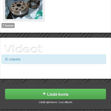
Valitse paikkakunta
Helsingin sää
Tampereen sää
Turun sää
7 kuvaa
Oulun sää
Kuopion sää
Rovaniemen sää
MUUT
VIP-jäsenyys
Paidat ja vaatteet
Ei videoita
Suunnittele oma paita
Mainostus
Palaute
Kevytversio
Lisää kuvia
Lisää ajoneuvo
|
Luo albumi