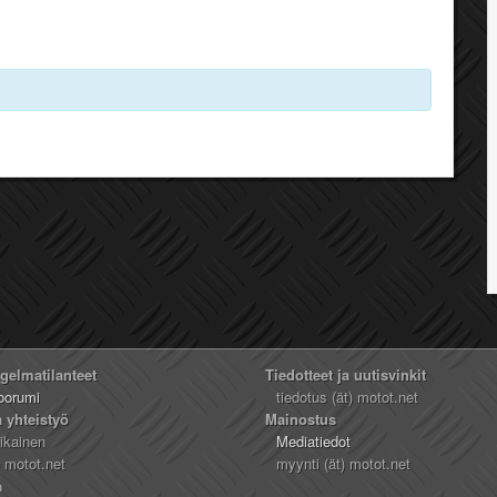
ngelmatilanteet
Tiedotteet ja uutisvinkit
oorumi
tiedotus (ät) motot.net
a yhteistyö
Mainostus
likainen
Mediatiedot
) motot.net
myynti (ät) motot.net
n