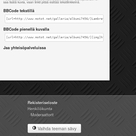
saa lisätä kuvia, vaan linkit pitää esittää tekstilinkkeinä.
BBCode tekstillä
[url=http://www.motot.net/galleria/albumi7456/]Lambretta LI150[/url]
BBCode pienellä kuvalla
[url=http://www.motot.net/galleria/albumi7456/][img]http://www.motot.ne
Jaa yhteisöpalveluissa
Rekisteriseloste
Henkilökunta
Moderaattorit
Vaihda teeman sävy