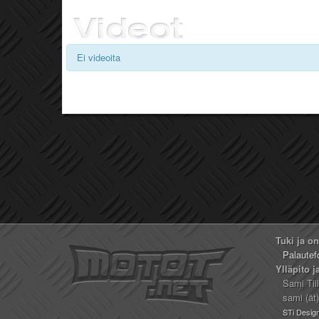
Ei videoita
Tuki ja o
Palautef
Ylläpito j
Sami Tii
sami (ät
STi Desig