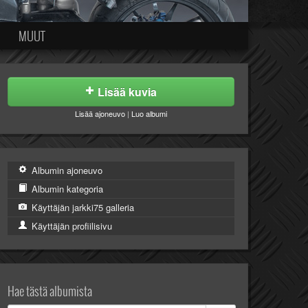
MUUT
Lisää kuvia
Lisää ajoneuvo
|
Luo albumi
Albumin ajoneuvo
Albumin kategoria
Käyttäjän jarkki75 galleria
Käyttäjän profiilisivu
Hae tästä albumista