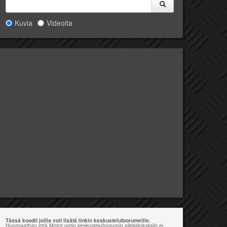
Kuvia
Videoita
Tässä koodit joilla voit lisätä linkin keskustelufoorumeille.
Huomaathan että Motot.netin keskustelufoorumin allekirjoituksiin ei