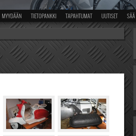
MYYDÄÄN
TIETOPANKKI
TAPAHTUMAT
UUTISET
SÄÄ