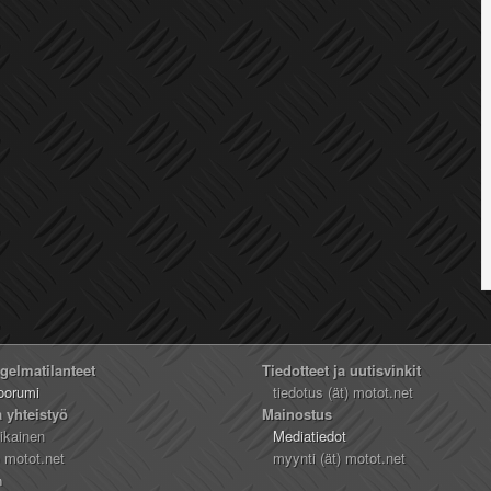
ngelmatilanteet
Tiedotteet ja uutisvinkit
oorumi
tiedotus (ät) motot.net
a yhteistyö
Mainostus
likainen
Mediatiedot
) motot.net
myynti (ät) motot.net
n