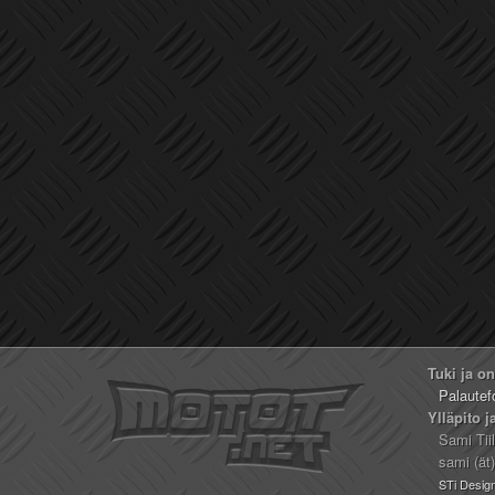
Tuki ja o
Palautef
Ylläpito j
Sami Tii
sami (ät
STi Desig