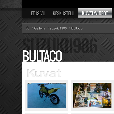
KUVAT/VIDEOT
ETUSIVU
KESKUSTELU
/
Galleria
/
suzuki1986
/
Bultaco
BULTACO