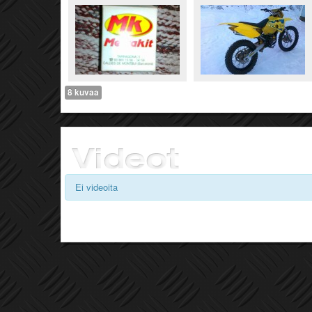
8 kuvaa
Ei videoita