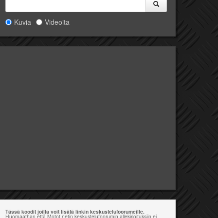
Kuvia
Videoita
Tässä koodit joilla voit lisätä linkin keskustelufoorumeille.
Huomaathan että Motot.netin keskustelufoorumin allekirjoituksiin ei