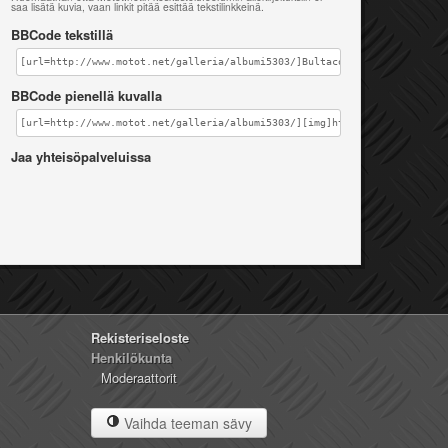
saa lisätä kuvia, vaan linkit pitää esittää tekstilinkkeinä.
BBCode tekstillä
[url=http://www.motot.net/galleria/albumi5303/]Bultaco[/url]
BBCode pienellä kuvalla
[url=http://www.motot.net/galleria/albumi5303/][img]http://www.motot.ne
Jaa yhteisöpalveluissa
Rekisteriseloste
Henkilökunta
Moderaattorit
Vaihda teeman sävy