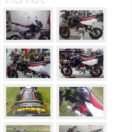
Säännöt ja ohjeet
Uudet ajoneuvot
Uudet kuvat
Uudet videot
Uudet kommentit
MYYDÄÄN
Haku
Ohjeet
Ajoneuvot
Osat
TIETOPANKKI
TAPAHTUMAT
MP15 kuvia
MP14 kuvia
MP13 kuvia
ACS 2015 kuvia
Lisää uusi tapahtuma
UUTISET
SÄÄ