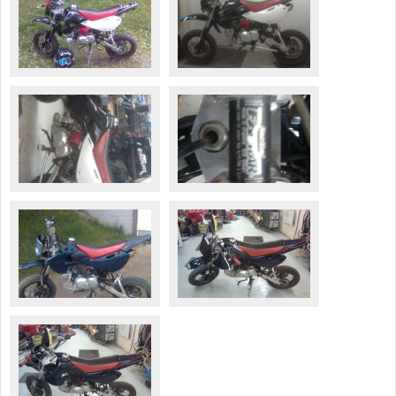
Valitse paikkakunta
Helsingin sää
Tampereen sää
Turun sää
Oulun sää
Kuopion sää
Rovaniemen sää
MUUT
VIP-jäsenyys
Paidat ja vaatteet
Suunnittele oma paita
Mainostus
Palaute
Kevytversio