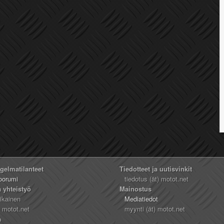
ngelmatilanteet
Tiedotteet ja uutisvinkit
oorumi
tiedotus (ät) motot.net
a yhteistyö
Mainostus
likainen
Mediatiedot
) motot.net
myynti (ät) motot.net
n