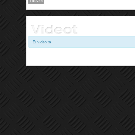
1 kuvaa
Ei videoita