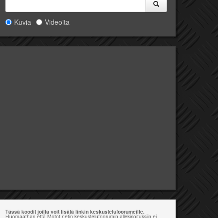
Kuvia
Videoita
Tässä koodit joilla voit lisätä linkin keskustelufoorumeille.
Huomaathan että Motot.netin keskustelufoorumin allekirjoituksiin ei