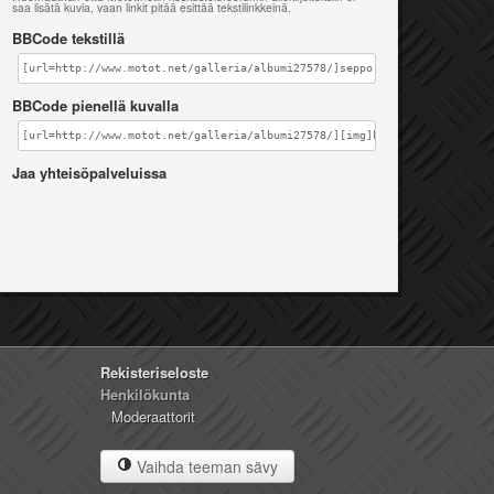
saa lisätä kuvia, vaan linkit pitää esittää tekstilinkkeinä.
BBCode tekstillä
[url=http://www.motot.net/galleria/albumi27578/]seppo[/url]
BBCode pienellä kuvalla
[url=http://www.motot.net/galleria/albumi27578/][img]http://www.motot.n
Jaa yhteisöpalveluissa
Rekisteriseloste
Henkilökunta
Moderaattorit
Vaihda teeman sävy