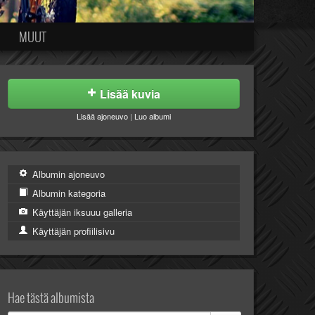
MUUT
Lisää kuvia
Lisää ajoneuvo
|
Luo albumi
Albumin ajoneuvo
Albumin kategoria
Käyttäjän iksuuu galleria
Käyttäjän profiilisivu
Hae tästä albumista