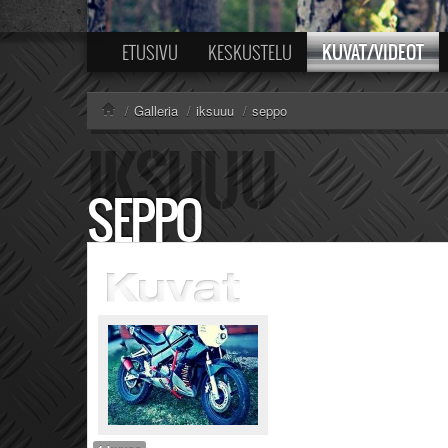
KUVAT/VIDEOT
ETUSIVU
KESKUSTELU
/
Galleria
/
iksuuu
/
seppo
SEPPO