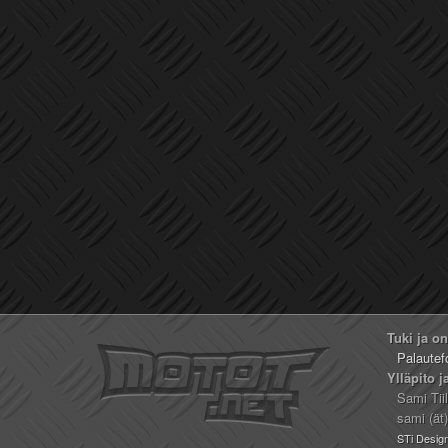
Tuki ja o
Palautef
Ylläpito j
Sami Tii
sami (ät
STi Desig