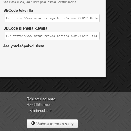
saa lisätä kuvia, vaan linkit pitää esittää tekstilinkkeinä.
BBCode tekstillä
[url=http://www.motot.net/galleria/albumi27429/]Ceebra[/url]
BBCode pienellä kuvalla
[url=http://www.motot.net/galleria/albumi27429/][img]http://www.motot.n
Jaa yhteisöpalveluissa
Rekisteriseloste
Henkilökunta
Moderaattorit
Vaihda teeman sävy