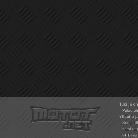
Tuki ja o
Palautef
Ylläpito j
Sami Tii
sami (ät
STi Desig