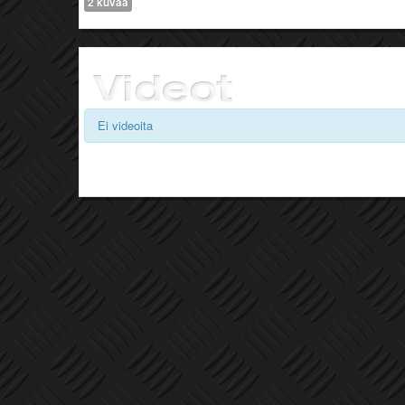
2 kuvaa
Ei videoita