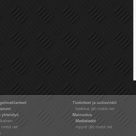
ngelmatilanteet
Tiedotteet ja uutisvinkit
oorumi
tiedotus (ät) motot.net
a yhteistyö
Mainostus
likainen
Mediatiedot
) motot.net
myynti (ät) motot.net
n