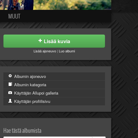
MUUT
Lisää kuvia
Lisää ajoneuvo
|
Luo albumi
Albumin ajoneuvo
Albumin kategoria
Käyttäjän Allupoi galleria
Käyttäjän profiilisivu
Hae tästä albumista