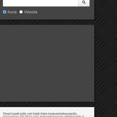
Kuvia
Videoita
Tässä koodit joilla voit lisätä linkin keskustelufoorumeille.
Huomaathan että Motot.netin keskustelufoorumin allekirjoituksiin ei