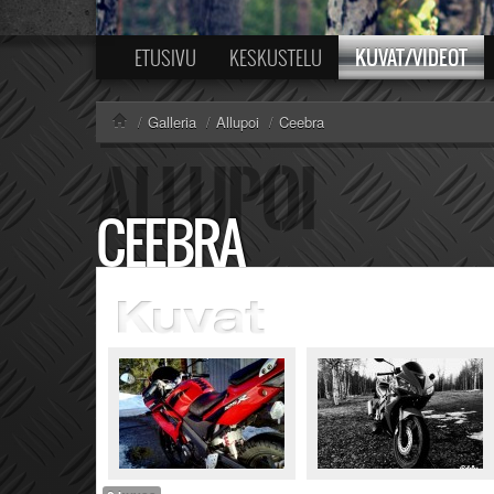
KUVAT/VIDEOT
ETUSIVU
KESKUSTELU
/
Galleria
/
Allupoi
/
Ceebra
CEEBRA