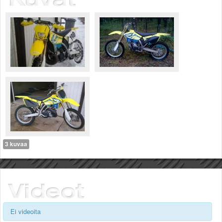
Säännöt ja ohjeet
Uudet ajoneuvot
Uudet kuvat
Uudet videot
Uudet kommentit
MYYDÄÄN
Haku
Ohjeet
Ajoneuvot
Osat
TIETOPANKKI
TAPAHTUMAT
3 kuvaa
MP15 kuvia
MP14 kuvia
MP13 kuvia
ACS 2015 kuvia
Lisää uusi tapahtuma
UUTISET
Ei videoita
SÄÄ