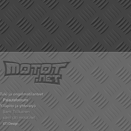
Tuki ja ongelmatilanteet
Palautefoorumi
Ylläpito ja yhteistyö
Sami Tiilikainen
sami (ät) motot.net
STi Design