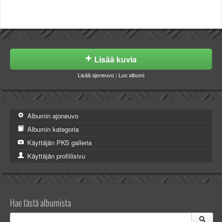
Valitse paikkakunta
Helsingin sää
Tampereen sää
Turun sää
Oulun sää
Lisää kuvia
Kuopion sää
Lisää ajoneuvo
|
Luo albumi
Rovaniemen sää
MUUT
VIP-jäsenyys
Paidat ja vaatteet
Albumin ajoneuvo
Suunnittele oma paita
Albumin kategoria
Mainostus
Käyttäjän PKS galleria
Palaute
Käyttäjän profiilisivu
Kevytversio
Hae tästä albumista