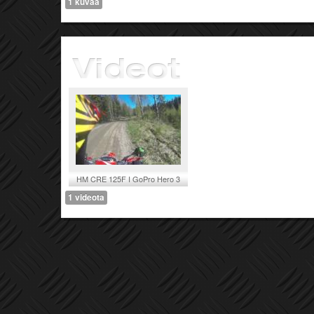
1 kuvaa
HM CRE 125F I GoPro Hero 3
Black Edition
1 videota