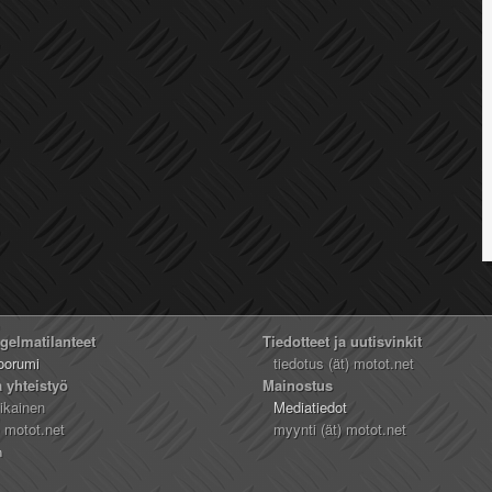
ngelmatilanteet
Tiedotteet ja uutisvinkit
oorumi
tiedotus (ät) motot.net
a yhteistyö
Mainostus
likainen
Mediatiedot
) motot.net
myynti (ät) motot.net
n