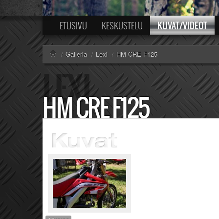
KUVAT/VIDEOT
ETUSIVU
KESKUSTELU
/
Galleria
/
Lexi
/
HM CRE F125
HM CRE F125