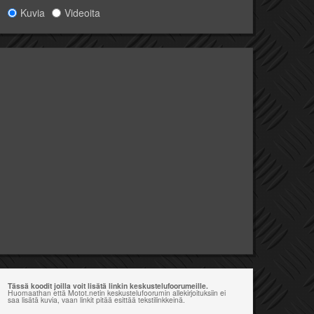
Kuvia
Videoita
Tässä koodit joilla voit lisätä linkin keskustelufoorumeille.
Huomaathan että Motot.netin keskustelufoorumin allekirjoituksiin ei
saa lisätä kuvia, vaan linkit pitää esittää tekstilinkkeinä.