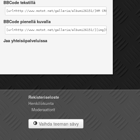
BBCode tekstillä
[url=http://www.motot.net/galleria/albumi26151/]HM CRE F125[/url]
BBCode pienellä kuvalla
[url=http://www.motot.net/galleria/albumi26151/][img]http://www.motot.n
Jaa yhteisöpalveluissa
Rekisteriseloste
Henkilökunta
Moderaattorit
Vaihda teeman sävy