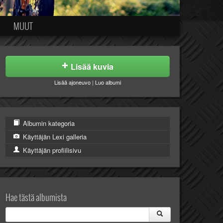
MUUT
Lisää kuvia
Lisää ajoneuvo
|
Luo albumi
Albumin kategoria
Käyttäjän Lexi galleria
Käyttäjän profiilisivu
Hae tästä albumista