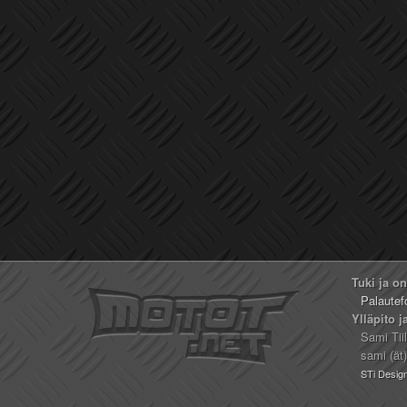
Tuki ja o
Palautef
Ylläpito j
Sami Tii
sami (ät
STi Desig