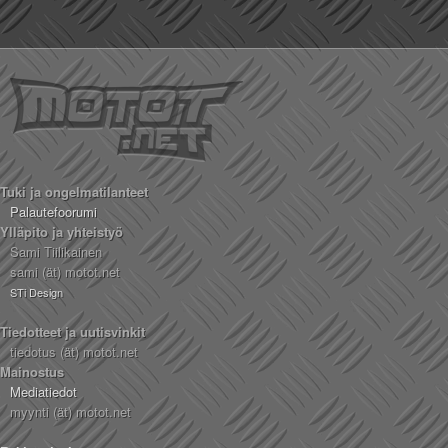
Tuki ja ongelmatilanteet
Palautefoorumi
Ylläpito ja yhteistyö
Sami Tiilikainen
sami (ät) motot.net
STi Design
Tiedotteet ja uutisvinkit
tiedotus (ät) motot.net
Mainostus
Mediatiedot
myynti (ät) motot.net