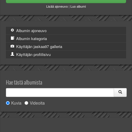
Valitse paikkakunta
Lisää ajoneuvo
|
Luo albumi
Helsingin sää
Tampereen sää
Turun sää
Albumin ajoneuvo
Oulun sää
Kuopion sää
Albumin kategoria
Rovaniemen sää
Käyttäjän jaskaa97 galleria
MUUT
Käyttäjän profiilisivu
VIP-jäsenyys
Paidat ja vaatteet
Suunnittele oma paita
Mainostus
Hae tästä albumista
Palaute
Kevytversio
Kuvia
Videoita