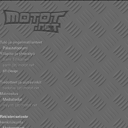
Tuki ja ongelmatilanteet
Palautefoorumi
Ylläpito ja yhteistyö
Sami Tiilikainen
sami (ät) motot.net
STi Design
Tiedotteet ja uutisvinkit
tiedotus (ät) motot.net
Mainostus
Mediatiedot
myynti (ät) motot.net
Rekisteriseloste
Henkilökunta
Moderaattorit