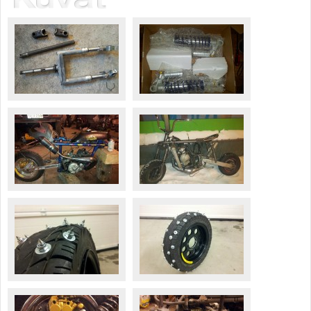
Säännöt ja ohjeet
Uudet ajoneuvot
Uudet kuvat
Uudet videot
Uudet kommentit
MYYDÄÄN
Haku
Ohjeet
Ajoneuvot
Osat
TIETOPANKKI
TAPAHTUMAT
MP15 kuvia
MP14 kuvia
MP13 kuvia
ACS 2015 kuvia
Lisää uusi tapahtuma
UUTISET
SÄÄ