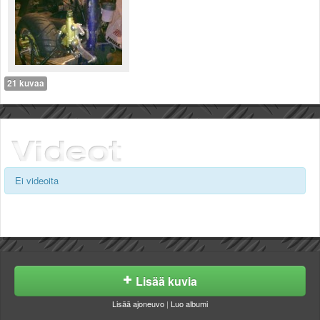
21 kuvaa
Ei videoita
Lisää kuvia
Lisää ajoneuvo
|
Luo albumi