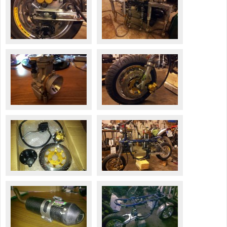
Valitse paikkakunta
Helsingin sää
Tampereen sää
Turun sää
Oulun sää
Kuopion sää
Rovaniemen sää
MUUT
VIP-jäsenyys
Paidat ja vaatteet
Suunnittele oma paita
Mainostus
Palaute
Kevytversio