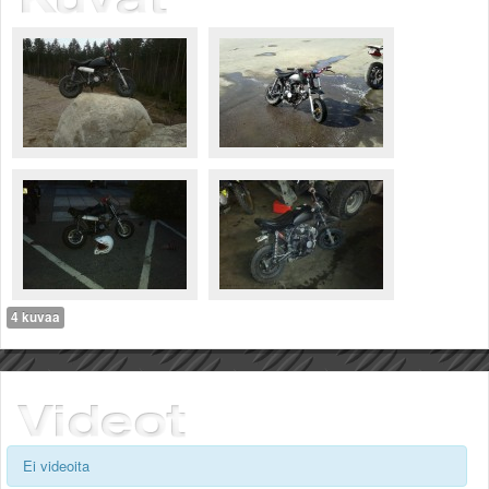
Säännöt ja ohjeet
Uudet ajoneuvot
Uudet kuvat
Uudet videot
Uudet kommentit
MYYDÄÄN
Haku
Ohjeet
Ajoneuvot
Osat
TIETOPANKKI
TAPAHTUMAT
4 kuvaa
MP15 kuvia
MP14 kuvia
MP13 kuvia
ACS 2015 kuvia
Lisää uusi tapahtuma
UUTISET
Ei videoita
SÄÄ