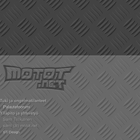
Tuki ja ongelmatilanteet
Palautefoorumi
Ylläpito ja yhteistyö
Sami Tiilikainen
sami (ät) motot.net
STi Design