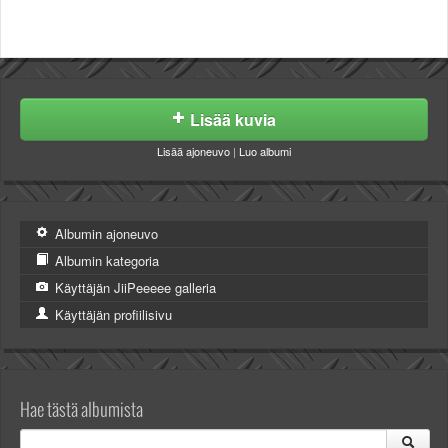
Valitse paikkakunta
Helsingin sää
Tampereen sää
Turun sää
Oulun sää
Lisää kuvia
Kuopion sää
Lisää ajoneuvo
|
Luo albumi
Rovaniemen sää
MUUT
VIP-jäsenyys
Paidat ja vaatteet
Albumin ajoneuvo
Suunnittele oma paita
Albumin kategoria
Mainostus
Käyttäjän JiiPeeeee galleria
Palaute
Käyttäjän profiilisivu
Kevytversio
Hae tästä albumista