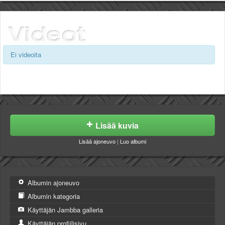
Valitse paikkakunta
Helsingin sää
Tampereen sää
Turun sää
Oulun sää
Ei videoita
Kuopion sää
Rovaniemen sää
MUUT
VIP-jäsenyys
Paidat ja vaatteet
Suunnittele oma paita
Lisää kuvia
Mainostus
Lisää ajoneuvo
|
Luo albumi
Palaute
Kevytversio
Albumin ajoneuvo
Albumin kategoria
Käyttäjän Jambba galleria
Käyttäjän profiilisivu