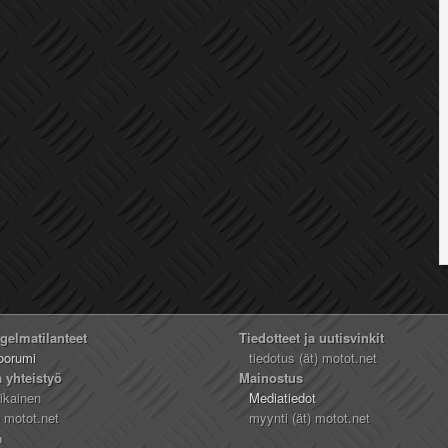
ngelmatilanteet
Tiedotteet ja uutisvinkit
oorumi
tiedotus (ät) motot.net
a yhteistyö
Mainostus
likainen
Mediatiedot
) motot.net
myynti (ät) motot.net
n