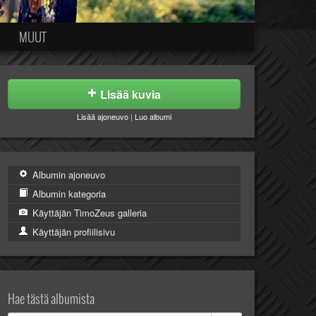
MUUT
Lisää kuvia
Lisää ajoneuvo
|
Luo albumi
Albumin ajoneuvo
Albumin kategoria
Käyttäjän TimoZeus galleria
Käyttäjän profiilisivu
Hae tästä albumista