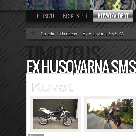
KUVAT/VIDEOT
ETUSIVU
KESKUSTELU
/
Galleria
/
TimoZeus
/
Ex Husqvarna SMS '08
EX HUSQVARNA SMS 