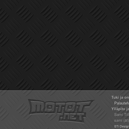
Tuki ja o
Palautef
Ylläpito j
Sami Tii
sami (ät
STi Desig