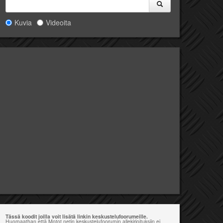
Kuvia
Videoita
Tässä koodit joilla voit lisätä linkin keskustelufoorumeille.
Huomaathan että Motot.netin keskustelufoorumin allekirjoituksiin ei