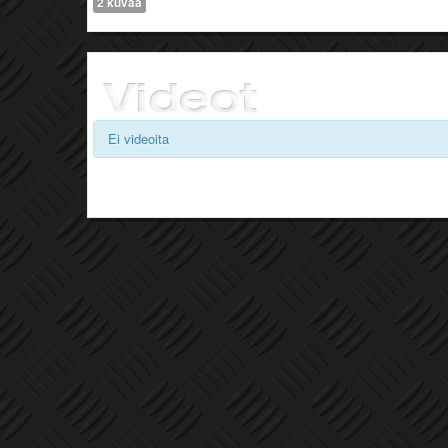
2 kuvaa
Ei videoita