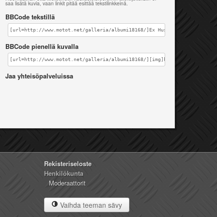
saa lisätä kuvia, vaan linkit pitää esittää tekstilinkkeinä.
BBCode tekstillä
[url=http://www.motot.net/galleria/albumi18168/]Ex Husqvarna SMS '08[/u
BBCode pienellä kuvalla
[url=http://www.motot.net/galleria/albumi18168/][img]http://www.motot.n
Jaa yhteisöpalveluissa
Rekisteriseloste
Henkilökunta
Moderaattorit
Vaihda teeman sävy