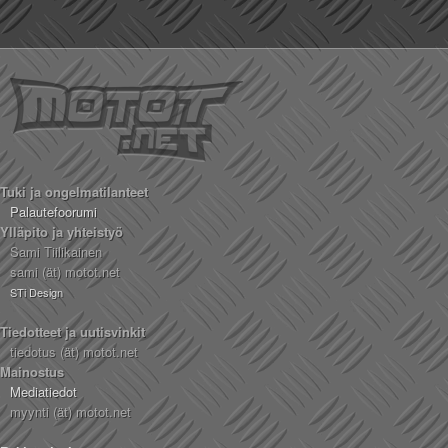
Tuki ja ongelmatilanteet
Palautefoorumi
Ylläpito ja yhteistyö
Sami Tiilikainen
sami (ät) motot.net
STi Design
Tiedotteet ja uutisvinkit
tiedotus (ät) motot.net
Mainostus
Mediatiedot
myynti (ät) motot.net