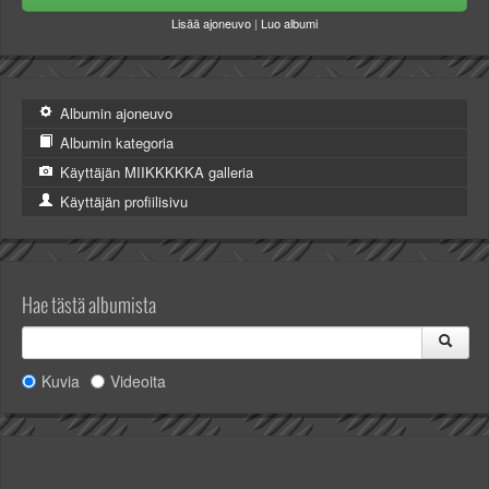
Valitse paikkakunta
Lisää ajoneuvo
|
Luo albumi
Helsingin sää
Tampereen sää
Turun sää
Albumin ajoneuvo
Oulun sää
Kuopion sää
Albumin kategoria
Rovaniemen sää
Käyttäjän MIIKKKKKA galleria
MUUT
Käyttäjän profiilisivu
VIP-jäsenyys
Paidat ja vaatteet
Suunnittele oma paita
Mainostus
Hae tästä albumista
Palaute
Kevytversio
Kuvia
Videoita