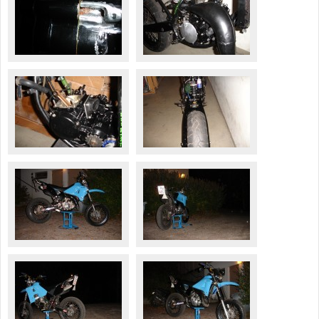
Valitse paikkakunta
Helsingin sää
Tampereen sää
Turun sää
Oulun sää
Kuopion sää
Rovaniemen sää
MUUT
VIP-jäsenyys
Paidat ja vaatteet
Suunnittele oma paita
Mainostus
Palaute
Kevytversio