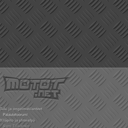
Tuki ja ongelmatilanteet
Palautefoorumi
Ylläpito ja yhteistyö
Sami Tiilikainen