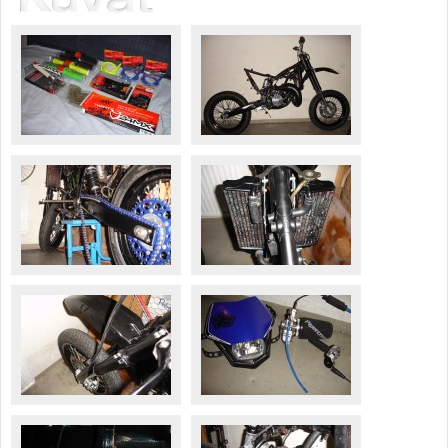
Säännöt ja ohjeet
Uudet ajoneuvot
Uudet kuvat
Uudet videot
Uudet kommentit
MYYDÄÄN
Haku
Ohjeet
Ajoneuvot
Osat
TIETOPANKKI
TAPAHTUMAT
MP15 kuvia
MP14 kuvia
MP13 kuvia
ACS 2015 kuvia
Lisää uusi tapahtuma
UUTISET
SÄÄ