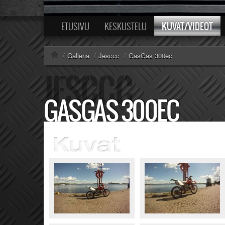
KUVAT/VIDEOT
ETUSIVU
KESKUSTELU
/
Galleria
/
Jesccc
/
GasGas 300ec
GASGAS 300EC