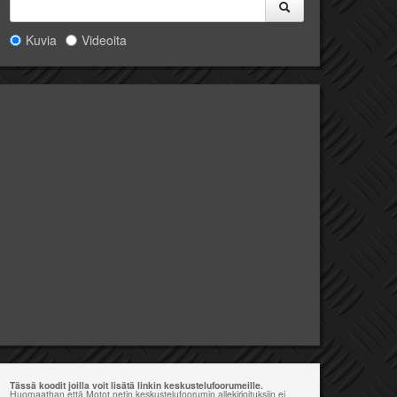
Kuvia
Videoita
Tässä koodit joilla voit lisätä linkin keskustelufoorumeille.
Huomaathan että Motot.netin keskustelufoorumin allekirjoituksiin ei