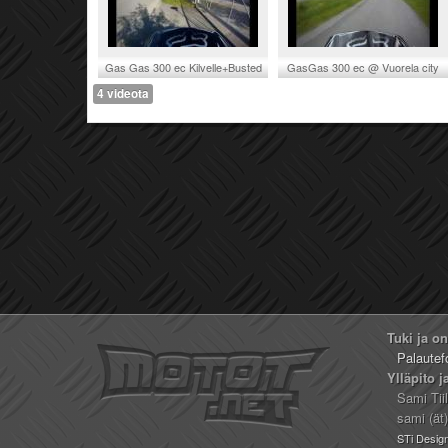
Gas Gas 300 ec Kilvelle+Busted
GasGas 300 ec @ Vuorela city
4 videota
Tuki ja o
Palautef
Ylläpito j
Sami Tii
sami (ät
STi Desig