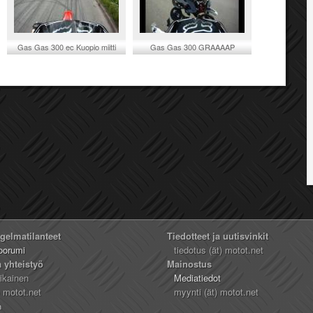
Gas Gas 300 ec Kuopio miitti
Gas Gas 300 GRAAAAP
16.6.2012
ngelmatilanteet
Tiedotteet ja uutisvinkit
oorumi
tiedotus (ät) motot.net
a yhteistyö
Mainostus
likainen
Mediatiedot
) motot.net
myynti (ät) motot.net
n