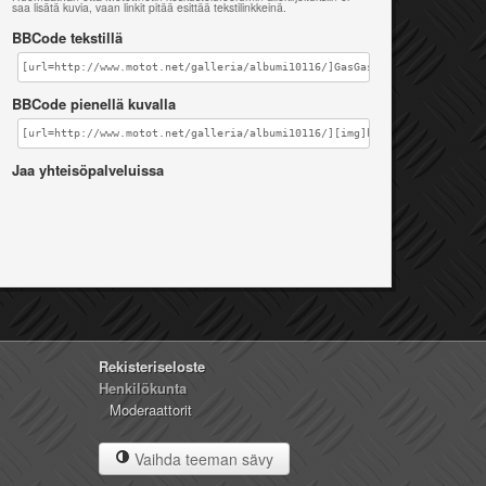
saa lisätä kuvia, vaan linkit pitää esittää tekstilinkkeinä.
BBCode tekstillä
[url=http://www.motot.net/galleria/albumi10116/]GasGas 300ec[/url]
BBCode pienellä kuvalla
[url=http://www.motot.net/galleria/albumi10116/][img]http://www.motot.n
Jaa yhteisöpalveluissa
Rekisteriseloste
Henkilökunta
Moderaattorit
Vaihda teeman sävy