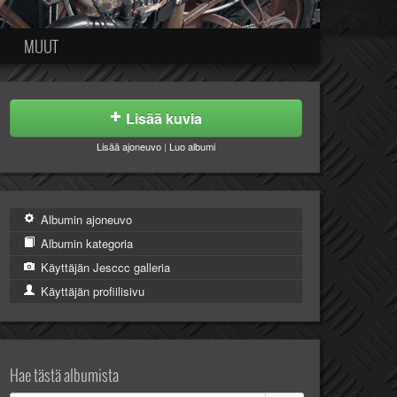
MUUT
Lisää kuvia
Lisää ajoneuvo
|
Luo albumi
Albumin ajoneuvo
Albumin kategoria
Käyttäjän Jesccc galleria
Käyttäjän profiilisivu
Hae tästä albumista