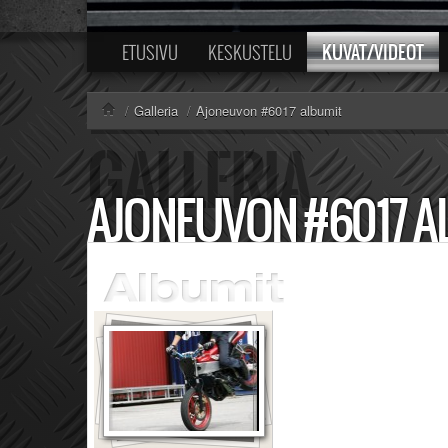
KUVAT/VIDEOT
ETUSIVU
KESKUSTELU
/
Galleria
/
Ajoneuvon #6017 albumit
AJONEUVON #6017 A