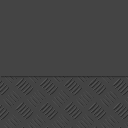
Valitse paikkakunta
Helsingin sää
Tampereen sää
Turun sää
Oulun sää
Kuopion sää
Rovaniemen sää
MUUT
VIP-jäsenyys
Paidat ja vaatteet
Suunnittele oma paita
Mainostus
Palaute
Kevytversio