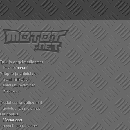
Tuki ja ongelmatilanteet
Palautefoorumi
Ylläpito ja yhteistyö
Sami Tiilikainen
sami (ät) motot.net
STi Design
Tiedotteet ja uutisvinkit
tiedotus (ät) motot.net
Mainostus
Mediatiedot
myynti (ät) motot.net