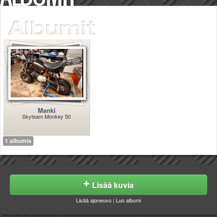
Säännöt ja ohjeet
Uudet ajoneuvot
Uudet kuvat
Uudet videot
Uudet kommentit
MYYDÄÄN
Haku
Ohjeet
Ajoneuvot
Manki
Osat
Skyteam Monkey 50
TIETOPANKKI
TAPAHTUMAT
1 albumia
MP15 kuvia
MP14 kuvia
MP13 kuvia
ACS 2015 kuvia
Lisää kuvia
Lisää uusi tapahtuma
UUTISET
Lisää ajoneuvo
|
Luo albumi
SÄÄ