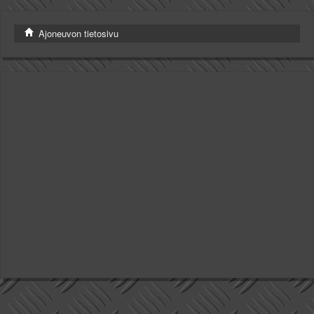
Valitse paikkakunta
Helsingin sää
Ajoneuvon tietosivu
Tampereen sää
Turun sää
Oulun sää
Kuopion sää
Rovaniemen sää
MUUT
VIP-jäsenyys
Paidat ja vaatteet
Suunnittele oma paita
Mainostus
Palaute
Kevytversio