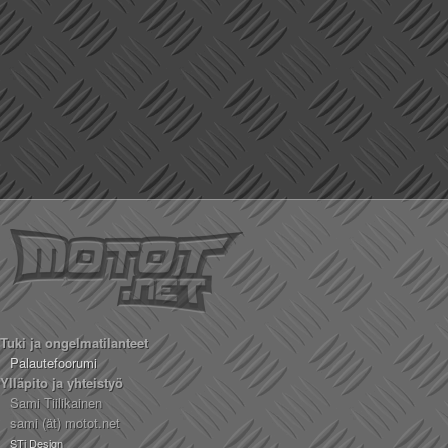
Tuki ja ongelmatilanteet
Palautefoorumi
Ylläpito ja yhteistyö
Sami Tiilikainen
sami (ät) motot.net
STi Design