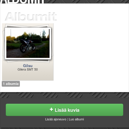
Säännöt ja ohjeet
Uudet ajoneuvot
Uudet kuvat
Uudet videot
Uudet kommentit
MYYDÄÄN
Haku
Ohjeet
Ajoneuvot
Gilsu
Osat
Gilera SMT 50
TIETOPANKKI
TAPAHTUMAT
1 albumia
MP15 kuvia
MP14 kuvia
MP13 kuvia
ACS 2015 kuvia
Lisää kuvia
Lisää uusi tapahtuma
UUTISET
Lisää ajoneuvo
|
Luo albumi
SÄÄ