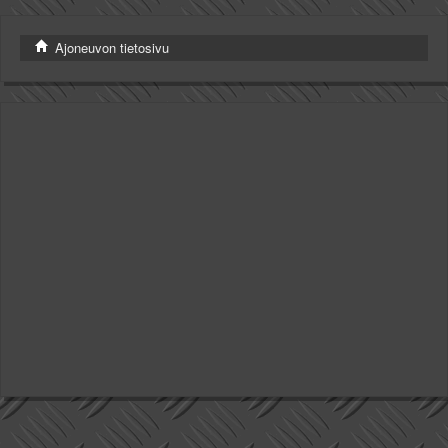
Valitse paikkakunta
Helsingin sää
Ajoneuvon tietosivu
Tampereen sää
Turun sää
Oulun sää
Kuopion sää
Rovaniemen sää
MUUT
VIP-jäsenyys
Paidat ja vaatteet
Suunnittele oma paita
Mainostus
Palaute
Kevytversio