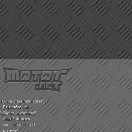
Tuki ja ongelmatilanteet
Palautefoorumi
Ylläpito ja yhteistyö
Sami Tiilikainen
sami (ät) motot.net
STi Design