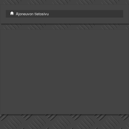
Valitse paikkakunta
Helsingin sää
Ajoneuvon tietosivu
Tampereen sää
Turun sää
Oulun sää
Kuopion sää
Rovaniemen sää
MUUT
VIP-jäsenyys
Paidat ja vaatteet
Suunnittele oma paita
Mainostus
Palaute
Kevytversio