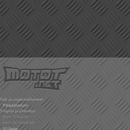
Tuki ja ongelmatilanteet
Palautefoorumi
Ylläpito ja yhteistyö
Sami Tiilikainen
sami (ät) motot.net
STi Design