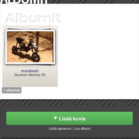
Säännöt ja ohjeet
Uudet ajoneuvot
Uudet kuvat
Uudet videot
Uudet kommentit
MYYDÄÄN
Haku
Ohjeet
Ajoneuvot
monkesii
Osat
Skyteam Monkey 50
TIETOPANKKI
TAPAHTUMAT
1 albumia
MP15 kuvia
MP14 kuvia
MP13 kuvia
ACS 2015 kuvia
Lisää kuvia
Lisää uusi tapahtuma
UUTISET
Lisää ajoneuvo
|
Luo albumi
SÄÄ