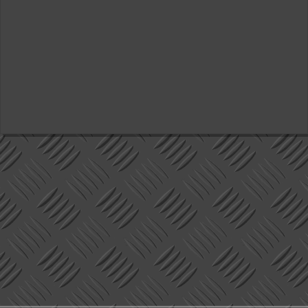
Valitse paikkakunta
Helsingin sää
Tampereen sää
Turun sää
Oulun sää
Kuopion sää
Rovaniemen sää
MUUT
VIP-jäsenyys
Paidat ja vaatteet
Suunnittele oma paita
Mainostus
Palaute
Kevytversio