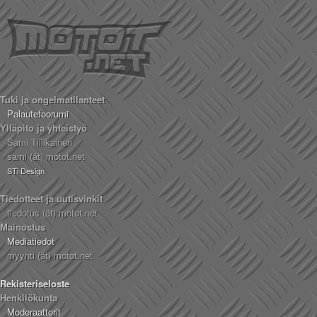
Tuki ja ongelmatilanteet
Palautefoorumi
Ylläpito ja yhteistyö
Sami Tiilikainen
sami (ät) motot.net
STi Design
Tiedotteet ja uutisvinkit
tiedotus (ät) motot.net
Mainostus
Mediatiedot
myynti (ät) motot.net
Rekisteriseloste
Henkilökunta
Moderaattorit