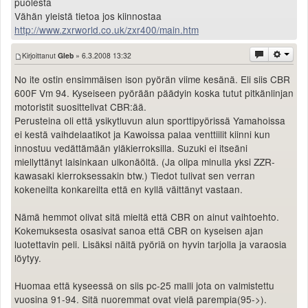
puolesta
Vähän yleistä tietoa jos kiinnostaa
http://www.zxrworld.co.uk/zxr400/main.htm
Kirjoittanut
Gleb
» 6.3.2008 13:32
No ite ostin ensimmäisen ison pyörän viime kesänä. Eli siis CBR
600F Vm 94. Kyseiseen pyörään päädyin koska tutut pitkänlinjan
motoristit suosittelivat CBR:ää.
Perusteina oli että ysikytluvun alun sporttipyörissä Yamahoissa
ei kestä vaihdelaatikot ja Kawoissa palaa venttiilit kiinni kun
innostuu vedättämään yläkierroksilla. Suzuki ei itseäni
miellyttänyt laisinkaan ulkonäöltä. (Ja olipa minulla yksi ZZR-
kawasaki kierroksessakin btw.) Tiedot tulivat sen verran
kokeneilta konkareilta että en kyllä väittänyt vastaan.
Nämä hemmot olivat sitä mieltä että CBR on ainut vaihtoehto.
Kokemuksesta osasivat sanoa että CBR on kyseisen ajan
luotettavin peli. Lisäksi näitä pyöriä on hyvin tarjolla ja varaosia
löytyy.
Huomaa että kyseessä on siis pc-25 malli jota on valmistettu
vuosina 91-94. Sitä nuoremmat ovat vielä parempia(95->).