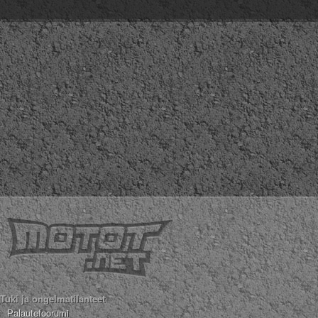
Tuki ja ongelmatilanteet
Palautefoorumi