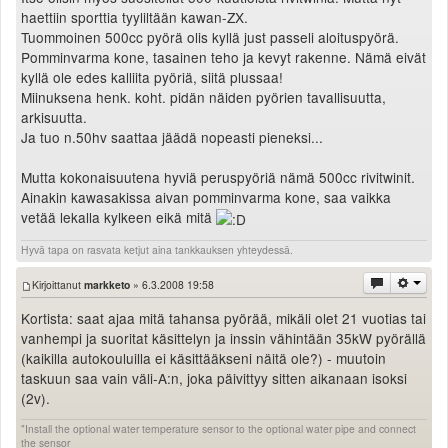
haettiin sporttia tyyliltään kawan-ZX.
Tuommoinen 500cc pyörä olis kyllä just passeli aloituspyörä.
Pomminvarma kone, tasainen teho ja kevyt rakenne. Nämä eivät
kyllä ole edes kalliita pyöriä, siitä plussaa!
Miinuksena henk. koht. pidän näiden pyörien tavallisuutta,
arkisuutta.
Ja tuo n.50hv saattaa jäädä nopeasti pieneksi...
Mutta kokonaisuutena hyviä peruspyöriä nämä 500cc rivitwinit.
Ainakin kawasakissa aivan pomminvarma kone, saa vaikka
vetää lekalla kylkeen eikä mitä
Hyvä tapa on rasvata ketjut aina tankkauksen yhteydessä.
Kirjoittanut
markketo
» 6.3.2008 19:58
Kortista: saat ajaa mitä tahansa pyörää, mikäli olet 21 vuotias tai
vanhempi ja suoritat käsittelyn ja inssin vähintään 35kW pyörällä
(kaikilla autokouluilla ei käsittääkseni näitä ole?) - muutoin
taskuun saa vain väli-A:n, joka päivittyy sitten aikanaan isoksi
(2v).
"Install the optional water temperature sensor to the optional water pipe and connect
the sensor