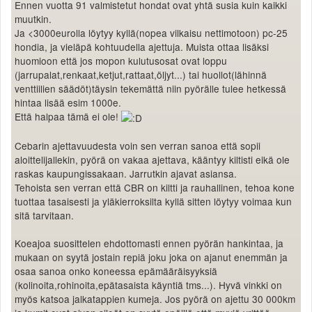
Ennen vuotta 91 valmistetut hondat ovat yhtä susia kuin kaikki
muutkin.
Ja <3000eurolla löytyy kyllä(nopea vilkaisu nettimotoon) pc-25
hondia, ja vieläpä kohtuudella ajettuja. Muista ottaa lisäksi
huomioon että jos mopon kulutusosat ovat loppu
(jarrupalat,renkaat,ketjut,rattaat,öljyt...) tai huollot(lähinnä
venttiilien säädöt)täysin tekemättä niin pyörälle tulee hetkessä
hintaa lisää esim 1000e.
Että halpaa tämä ei ole!
Cebarin ajettavuudesta voin sen verran sanoa että sopii
aloittelijallekin, pyörä on vakaa ajettava, kääntyy kiltisti eikä ole
raskas kaupungissakaan. Jarrutkin ajavat asiansa.
Tehoista sen verran että CBR on kiltti ja rauhallinen, tehoa kone
tuottaa tasaisesti ja yläkierroksilta kyllä sitten löytyy voimaa kun
sitä tarvitaan.
Koeajoa suosittelen ehdottomasti ennen pyörän hankintaa, ja
mukaan on syytä jostain repiä joku joka on ajanut enemmän ja
osaa sanoa onko koneessa epämääräisyyksiä
(kolinoita,rohinoita,epätasaista käyntiä tms...). Hyvä vinkki on
myös katsoa jalkatappien kumeja. Jos pyörä on ajettu 30 000km