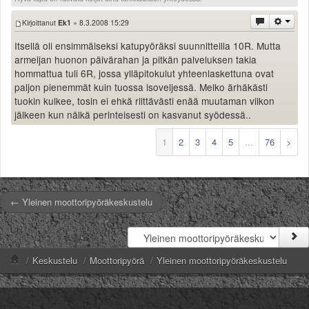
Kirjoittanut
Ek1
» 8.3.2008 15:29
Itsellä oli ensimmäiseksi katupyöräksi suunnitteilla 10R. Mutta
armeijan huonon päivärahan ja pitkän palveluksen takia
hommattua tuli 6R, jossa ylläpitokulut yhteenlaskettuna ovat
paljon pienemmät kuin tuossa isoveljessä. Melko ärhäkästi
tuokin kulkee, tosin ei ehkä riittävästi enää muutaman viikon
jälkeen kun nälkä perinteisesti on kasvanut syödessä..
1
2
3
4
5
...
76
>
← Yleinen moottoripyöräkeskustelu
/
Keskustelu
/
Moottoripyörä
/
Yleinen moottoripyöräkeskustelu