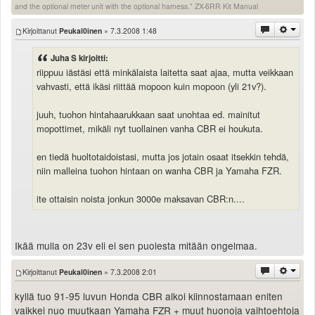
and the optional meter unit with the optional harness." ZX-6RR Kit Manual
Kirjoittanut
Peukal0inen
» 7.3.2008 1:48
Juha S kirjoitti:
riippuu iästäsi että minkälaista laitetta saat ajaa, mutta veikkaan
vahvasti, että ikäsi riittää mopoon kuin mopoon (yli 21v?).
juuh, tuohon hintahaarukkaan saat unohtaa ed. mainitut
mopottimet, mikäli nyt tuollainen vanha CBR ei houkuta.
en tiedä huoltotaidoistasi, mutta jos jotain osaat itsekkin tehdä,
niin malleina tuohon hintaan on wanha CBR ja Yamaha FZR.
ite ottaisin noista jonkun 3000e maksavan CBR:n....
Ikää mulla on 23v eli ei sen puolesta mitään ongelmaa.
Kirjoittanut
Peukal0inen
» 7.3.2008 2:01
kyllä tuo 91-95 luvun Honda CBR alkoi kiinnostamaan eniten
vaikkei nuo muutkaan Yamaha FZR + muut huonoja vaihtoehtoja