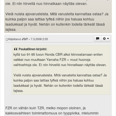
ole. Ei niin hirveitä nuo hinnatkaan näyttäs olevan.
Vielä nuista ajovarusteista. Mitä varusteita kannattaa ostaa? Ja
kuinka paljon saa laittaa fyffeä niihin jos haluaa kohtuu
laadukkaat ja hyvät. Nehän on kuitenkin todella tärkeät tässä
lajissa.
Kirjoittanut
JTJT
» 7.3.2008 2:05
Peukal0inen kirjoitti:
kyllä tuo 91-95 luvun Honda CBR alkoi kiinnostamaan eniten
vaikkei nuo muutkaan Yamaha FZR + muut huonoja
vaihtoehtoja ole. Ei niin hirveitä nuo hinnatkaan näyttäs olevan.
Vielä nuista ajovarusteista. Mitä varusteita kannattaa ostaa? Ja
kuinka paljon saa laittaa fyffeä niihin jos haluaa kohtuu
laadukkaat ja hyvät. Nehän on kuitenkin todella tärkeät tässä
lajissa.
FZR on vähän kuin TZR, melko mopon oloinen, ja
kakkosvaihteen toimimattomuus on tyyppivika. mielummin