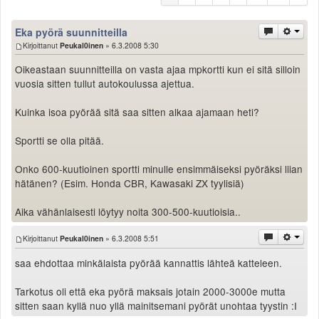
Säännöt ja ohjeet
Uudet ajoneuvot
Eka pyörä suunnitteilla
Kirjoittanut
Uudet kuvat
Peukal0inen
» 6.3.2008 5:30
Uudet videot
Oikeastaan suunnitteilla on vasta ajaa mpkortti kun ei sitä silloin
Uudet kommentit
vuosia sitten tullut autokoulussa ajettua.
MYYDÄÄN
Kuinka isoa pyörää sitä saa sitten alkaa ajamaan heti?
Haku
Ohjeet
Sportti se olla pitää.
Ajoneuvot
Osat
Onko 600-kuutioinen sportti minulle ensimmäiseksi pyöräksi liian
TIETOPANKKI
hätänen? (Esim. Honda CBR, Kawasaki ZX tyylisiä)
TAPAHTUMAT
Aika vähänlaisesti löytyy noita 300-500-kuutioisia..
MP15 kuvia
MP14 kuvia
Kirjoittanut
Peukal0inen
» 6.3.2008 5:51
MP13 kuvia
ACS 2015 kuvia
saa ehdottaa minkälaista pyörää kannattis lähteä katteleen.
Lisää uusi tapahtuma
Tarkotus oli että eka pyörä maksais jotain 2000-3000e mutta
UUTISET
sitten saan kyllä nuo yllä mainitsemani pyörät unohtaa tyystin :I
SÄÄ