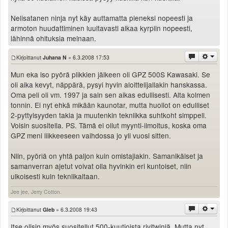
Nelisatanen ninja nyt käy auttamatta pieneksi nopeesti ja
armoton huudattiminen luultavasti alkaa kyrpiin nopeesti,
lähinnä ohituksia meinaan.
Kirjoittanut
Juhana N
» 6.3.2008 17:53
Mun eka iso pyörä piikkien jälkeen oli GPZ 500S Kawasaki. Se
oli aika kevyt, näppärä, pysyi hyvin aloittelijallakin hanskassa.
Oma peli oli vm. 1997 ja sain sen aikas edullisesti. Alta kolmen
tonnin. Ei nyt ehkä mikään kaunotar, mutta huollot on edulliset
2-pyttyisyyden takia ja muutenkin tekniikka suhtkoht simppeli.
Voisin suositella. PS. Tämä ei ollut myynti-ilmoitus, koska oma
GPZ meni liikkeeseen vaihdossa jo yli vuosi sitten.
Niin, pyöriä on yhtä paljon kuin omistajiakin. Samanikäiset ja
samanverran ajetut voivat olla hyvinkin eri kuntoiset, niin
ulkoisesti kuin tekniikaltaan.
Jee jee, Jerry Cotton.
Kirjoittanut
Gleb
» 6.3.2008 19:43
Itse olisin myös suositellut 500-kuutioista rivitwiniä. Mutta nyt