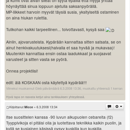
ja kumit ovat aivan sileät on syytä epäillä että myyjä yrittää
höynäyttää sinua loppuun ajetulla saksanpyörällä.
MP-liikkeet harvoin myyvät täysiä susia, yksityiseltä ostaminen
on aina hiukan rulettia.
Tulikohan kaikki tarpeellinen... toivottavasti, kysyä saa
Ainiin, ajovarusteista. Kypärään kannattaa sitten satsata, se on
ainut henkivakuutuksesi(halvalla et saa hyvää ja mukavaa)!
Muutenkin kannattaa ensin ostaa laadukkaat ja suojaavat
varusteet ja sitten vasta se pyörä.
Onnea projektiisi!
edit: älä KOSKAAN osta käytettyä kypärää!!!
Viimeksi muokannut Gleb päivämäärä 6.3.2008 13:36, muokattu yhteensä 1 kerran
Hyvä tapa on rasvata ketjut aina tankkauksen yhteydessä.
Kirjoittanut
Micce
» 6.3.2008 13:34
Itse suosittelen kanssa -90 luvun alkupuolen cebareita (f2)
Tyyppivikoja ei pitäisi olla ja luotettava tekniikka kaikin puolin, ja
kyllä se kusiainen käsissä pysyy kuskilla kun kuskilla.