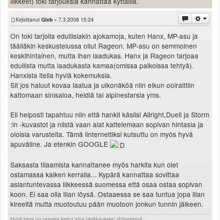
liikkeet) toki tarjouksia kannattaa kyttäillä.
Kirjoittanut
Gleb
» 7.3.2008 15:24
On toki tarjolla edullisiakin ajokamoja, kuten Hanx, MP-asu ja
täälläkin keskustelussa ollut Rageon. MP-asu on semmoinen
keskihintainen, mutta ihan laadukas. Hanx ja Rageon tarjoaa
edullista mutta laadukasta kamaa(omissa paikoissa tehtyä).
Hanxista itella hyviä kokemuksia.
Sit jos haluut kovaa laatua ja ulkonäköä niin eikun oolraittiin
kattomaan sinisaloa, heldiä tai alpinestarsia yms.
Eli helposti tapahtuu niin että hankit käsiisi Allright,Duell ja Storm
:in -kuvastot ja niistä vaan alat kattelemaan sopivan hintasia ja
oloisia varusteita. Tämä iinternettiksi kutsuttu on myös hyvä
apuväline. Ja etenkin GOOGLE
Saksasta tilaamista kannattanee myös harkita kun olet
ostamassa kaiken kerralla... Kypärä kannattaa sovittaa
asiantuntevassa liikkeessä suomessa että osaa ostaa sopivan
koon. Ei saa olla liian löysä. Ostaaessa se saa tuntua jopa liian
kireeltä mutta muotoutuu pään muotoon jonkun tunnin jälkeen.
Hyvä tapa on rasvata ketjut aina tankkauksen yhteydessä.