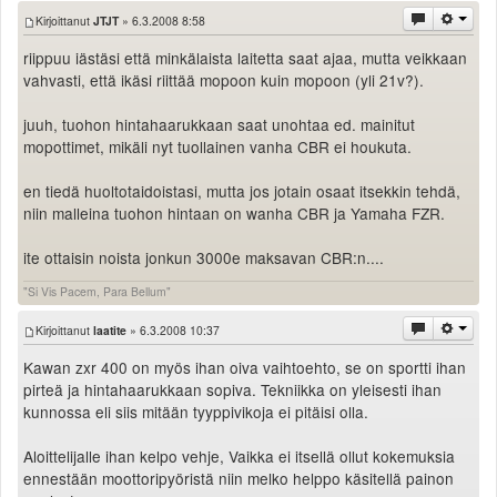
Valitse paikkakunta
Kirjoittanut
JTJT
» 6.3.2008 8:58
Helsingin sää
riippuu iästäsi että minkälaista laitetta saat ajaa, mutta veikkaan
Tampereen sää
vahvasti, että ikäsi riittää mopoon kuin mopoon (yli 21v?).
Turun sää
Oulun sää
juuh, tuohon hintahaarukkaan saat unohtaa ed. mainitut
Kuopion sää
mopottimet, mikäli nyt tuollainen vanha CBR ei houkuta.
Rovaniemen sää
en tiedä huoltotaidoistasi, mutta jos jotain osaat itsekkin tehdä,
MUUT
niin malleina tuohon hintaan on wanha CBR ja Yamaha FZR.
VIP-jäsenyys
Paidat ja vaatteet
ite ottaisin noista jonkun 3000e maksavan CBR:n....
Suunnittele oma paita
"Si Vis Pacem, Para Bellum"
Mainostus
Palaute
Kirjoittanut
laatite
» 6.3.2008 10:37
Kevytversio
Kawan zxr 400 on myös ihan oiva vaihtoehto, se on sportti ihan
pirteä ja hintahaarukkaan sopiva. Tekniikka on yleisesti ihan
kunnossa eli siis mitään tyyppivikoja ei pitäisi olla.
Aloittelijalle ihan kelpo vehje, Vaikka ei itsellä ollut kokemuksia
ennestään moottoripyöristä niin melko helppo käsitellä painon