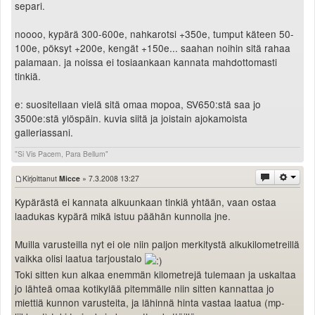
separi.
noooo, kypärä 300-600e, nahkarotsi +350e, tumput käteen 50-
100e, pöksyt +200e, kengät +150e... saahan noihin sitä rahaa
palamaan. ja noissa ei tosiaankaan kannata mahdottomasti
tinkiä.
e: suositellaan vielä sitä omaa mopoa, SV650:stä saa jo
3500e:stä ylöspäin. kuvia siitä ja joistain ajokamoista
galleriassani.
"Si Vis Pacem, Para Bellum"
Kirjoittanut
Micce
» 7.3.2008 13:27
Kypärästä ei kannata alkuunkaan tinkiä yhtään, vaan ostaa
laadukas kypärä mikä istuu päähän kunnolla jne.
Muilla varusteilla nyt ei ole niin paljon merkitystä alkukilometreillä
vaikka olisi laatua tarjoustalo
Toki sitten kun alkaa enemmän kilometrejä tulemaan ja uskaltaa
jo lähteä omaa kotikylää pitemmälle niin sitten kannattaa jo
miettiä kunnon varusteita, ja lähinnä hinta vastaa laatua (mp-