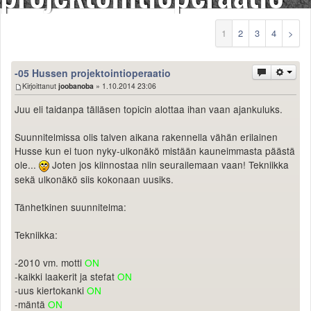
Säännöt ja ohjeet
Uudet ajoneuvot
1
2
3
4
>
Uudet kuvat
Uudet videot
-05 Hussen projektointioperaatio
Uudet kommentit
Kirjoittanut
joobanoba
» 1.10.2014 23:06
MYYDÄÄN
Juu eli taidanpa tälläsen topicin alottaa ihan vaan ajankuluks.
Haku
Ohjeet
Suunnitelmissa olis talven aikana rakennella vähän erilainen
Ajoneuvot
Husse kun ei tuon nyky-ulkonäkö mistään kauneimmasta päästä
Osat
ole...
Joten jos kiinnostaa niin seurailemaan vaan! Tekniikka
TIETOPANKKI
sekä ulkonäkö siis kokonaan uusiks.
TAPAHTUMAT
MP15 kuvia
Tänhetkinen suunnitelma:
MP14 kuvia
Tekniikka:
MP13 kuvia
ACS 2015 kuvia
-2010 vm. motti
ON
Lisää uusi tapahtuma
-kaikki laakerit ja stefat
ON
UUTISET
-uus kiertokanki
ON
SÄÄ
-mäntä
ON