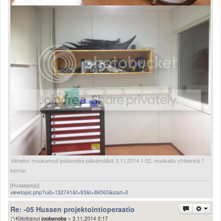
Viimeksi muokannut joobanoba päivämäärä 3.11.2014 1:02, muokattu yhteensä 1
kerran
[Husseproju]
viewtopic.php?uid=132741&f=93&t=86563&start=0
Re: -05 Hussen projektointioperaatio
Kirjoittanut
joobanoba
» 3.11.2014 0:17