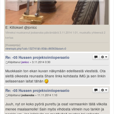
E: Kiitokset @jonicc
Viimeksi muokannut joobanoba päivämäärä 3.11.2014 1:01, muokattu yhteensä 2
kertaa
[Husseproju]
viewtopic.php?uid=132741&f=93&t=86563&start=0
Re: -05 Hussen projektointioperaatio
Kirjoittanut
jonicc
» 3.11.2014 0:30
Muokkasin ton ekan kuvan näkymään edellisestä viestistä. Ota
sieltä oikeesta reunasta Share links kohdasta IMG ja sen linkin
sellasenaan laitat tähän
Re: -05 Hussen projektointioperaatio
Kirjoittanut
joobanoba
» 11.11.2014 1:10
Juuh, nyt on koko pyörä purettu ja osat varmaankin tällä viikolla
menee maalaamolle! Sain myös vihdosta viimein nuo tankin ja
penkin ym. Jos jollakulla on myytävänä mustaa tai valkosta