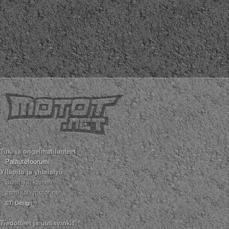
Tuki ja ongelmatilanteet
Palautefoorumi
Ylläpito ja yhteistyö
Sami Tiilikainen
sami (ät) motot.net
STi Design
Tiedotteet ja uutisvinkit