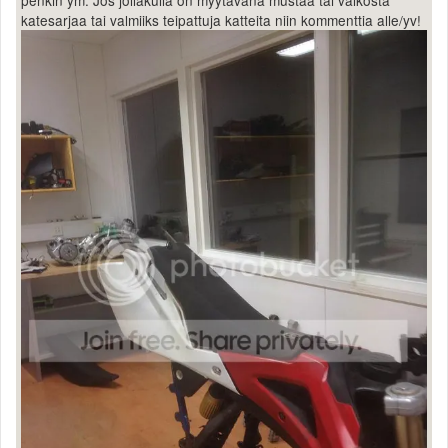
katesarjaa tai valmiiks teipattuja katteita niin kommenttia alle/yv!