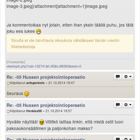
image-3.jpeg]/attachment[attachment=1]image.jpeg
Ja kommentoikaa nyt jotain, etten ihan yksin täällä puhu, jos tätä
joku ees lukee
Sinulla ei ole tarvittavia oikeuksia nähdäksesi tämän viestin
liitetiedostoja.
[Husseproju]
viewtopic.php?uid=132741&f=93&t=86563&start=0
Re: -05 Hussen projektointioperaatio
Kirjoittanut
arttuperkele
» 21.10.2014 19:47
Seuraus
Re: -05 Hussen projektointioperaatio
Kirjoittanut
Henkka98
» 21.10.2014 19:57
Hyvälle näyttää!
Viititkö laittaa linkin, että mistä ostit tuon
pakoaukonsäätimen ja paljonkohan makso?
Re: -05 Hussen projektointioperaatio