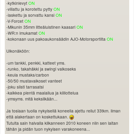
-kytkinlevyt
ON
Valitse paikkakunta
-viilattu ja korotettu pytty
ON
Helsingin sää
-laskettu ja sorvattu kansi
ON
Tampereen sää
-V-Forcet
ON
Turun sää
-Mikunin 35mm litteäluistinen kaasari
ON
Oulun sää
-WR:n imukamat
ON
-kokonaan uus pakoaukonsäädin AJO-Motorsportilta
ON
Kuopion sää
Rovaniemen sää
Ulkonäköön:
MUUT
VIP-jäsenyys
-um tankki, penkki, katteet yms.
Paidat ja vaatteet
-runko, takahäkki ja swingi valkoseks
Suunnittele oma paita
-keula mustaks/carbon
Mainostus
-50/50 mustavalkoset vanteet
-joku siisti tarrasatsi
Palaute
-kaikkea pientä maalailua ja kiillottelua
Kevytversio
-ymsyms. mitä keksiikään...
Ja tosiaan tuolla nykyisellä koneella ajettu reilut 33tkm. ilman
että alakertaan on koskettukaan.
Tutulta sain halvalla kilkanneen 2010 koneen niin sen laitan
tähän ja pidän tuon nykyisen varakoneena...