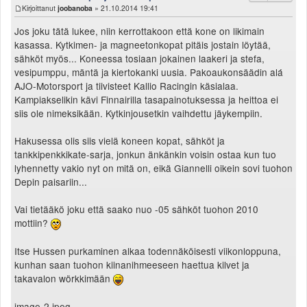
Kirjoittanut
joobanoba
» 21.10.2014 19:41
Jos joku tätä lukee, niin kerrottakoon että kone on likimain
kasassa. Kytkimen- ja magneetonkopat pitäis jostain löytää,
sähköt myös... Koneessa tosiaan jokainen laakeri ja stefa,
vesipumppu, mäntä ja kiertokanki uusia. Pakoaukonsäädin alá
AJO-Motorsport ja tiivisteet Kallio Racingin käsialaa.
Kampiakselikin kävi Finnairilla tasapainotuksessa ja heittoa ei
siis ole nimeksikään. Kytkinjousetkin vaihdettu jäykempiin.
Hakusessa olis siis vielä koneen kopat, sähköt ja
tankkipenkkikate-sarja, jonkun änkänkin voisin ostaa kun tuo
lyhennetty vakio nyt on mitä on, eikä Giannelli oikein sovi tuohon
Depin paisariin...
Vai tietääkö joku että saako nuo -05 sähköt tuohon 2010
mottiin?
Itse Hussen purkaminen alkaa todennäköisesti viikonloppuna,
kunhan saan tuohon kiinanihmeeseen haettua kilvet ja
takavalon wörkkimään
image-2.jpeg