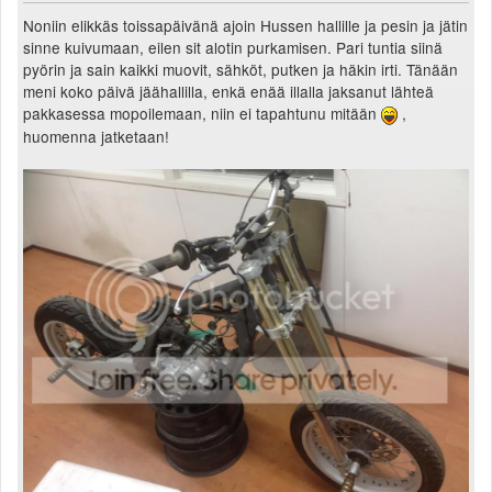
Noniin elikkäs toissapäivänä ajoin Hussen hallille ja pesin ja jätin
sinne kuivumaan, eilen sit alotin purkamisen. Pari tuntia siinä
pyörin ja sain kaikki muovit, sähköt, putken ja häkin irti. Tänään
meni koko päivä jäähallilla, enkä enää illalla jaksanut lähteä
pakkasessa mopoilemaan, niin ei tapahtunu mitään
,
huomenna jatketaan!