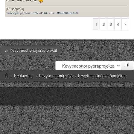
[Husseproju]
viewtopic.php?uid=132741&f=93&t=86563&start=0
1
2
3
4
>
← Kevytmoottoripyöräprojektit
/
Keskustelu
/
Kevytmoottoripyörä
/
Kevytmoottoripyöräprojektit