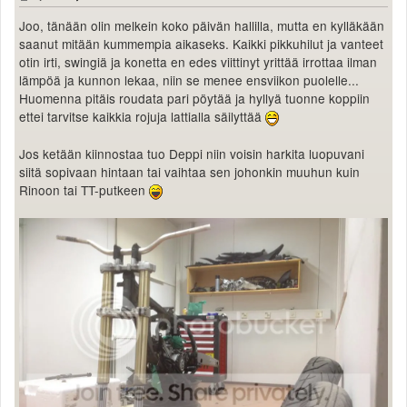
Joo, tänään olin melkein koko päivän hallilla, mutta en kylläkään
saanut mitään kummempia aikaseks. Kaikki pikkuhilut ja vanteet
otin irti, swingiä ja konetta en edes viittinyt yrittää irrottaa ilman
lämpöä ja kunnon lekaa, niin se menee ensviikon puolelle...
Huomenna pitäis roudata pari pöytää ja hyllyä tuonne koppiin
ettei tarvitse kaikkia rojuja lattialla säilyttää
Jos ketään kiinnostaa tuo Deppi niin voisin harkita luopuvani
siitä sopivaan hintaan tai vaihtaa sen johonkin muuhun kuin
Rinoon tai TT-putkeen