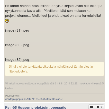
En tähän hätään keksi mitään erityistä kirjoteltavaa niin laitanpa
nykykunnosta kuvia alle. Päivittelen tätä sen mukaan kun
projekti etenee... Mielipiteet ja ehdotukset on aina tervetulleita!
image (31).jpeg
image (30).jpeg
image (32).jpeg
Sinulla ei ole tarvittavia oikeuksia nähdäksesi tämän viestin
liitetiedostoja.
Viimeksi muokannut joobanoba päivämäärä 13.11.2014 22:26, muokattu yhteensä 5
kertaa
[Husseproju]
viewtopic.php?uid=132741&f=93&t=86563&start=0
Re: -05 Hussen projektointioperaatio