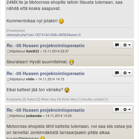
24MX:lle ja Motocross-shopille laitoin tilausta tulemaan, saa
nähdä että koska saapuvat.
Kommentoikaa nyt jotakin!
[Husseproju]
viewtopic.php?uid=132741&f=93&t=86563&start=0
Re: -05 Hussen projektointioperaatio
Kirjoittanut
SaleB22
» 13.11.2014 23:37
Seurataan! Hyvät suunnitelmat.
Re: -05 Hussen projektointioperaatio
Kirjoittanut
vhille
» 14.11.2014 14:15
Eikai katteet jää ton värisiks?
Pysäytetty [5] Sakot [2] Kilvet viety [0] Kortti viety [1] Keulittu ympäri [1]
Re: -05 Hussen projektointioperaatio
Kirjoittanut
joobanoba
» 14.11.2014 14:20
Motocross-shopista lähti katteita tulemaan, noi saa siis ostaa jos
on tarvetta! Jonkinnäköstä tarrasarjaakin pitäis alkaa
suunnittelemaan