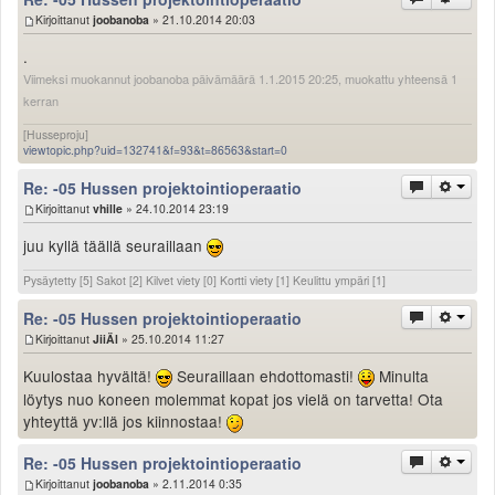
Kirjoittanut
joobanoba
» 21.10.2014 20:03
.
Viimeksi muokannut joobanoba päivämäärä 1.1.2015 20:25, muokattu yhteensä 1
kerran
[Husseproju]
viewtopic.php?uid=132741&f=93&t=86563&start=0
Re: -05 Hussen projektointioperaatio
Kirjoittanut
vhille
» 24.10.2014 23:19
juu kyllä täällä seuraillaan
Pysäytetty [5] Sakot [2] Kilvet viety [0] Kortti viety [1] Keulittu ympäri [1]
Re: -05 Hussen projektointioperaatio
Kirjoittanut
JiiÄl
» 25.10.2014 11:27
Kuulostaa hyvältä!
Seuraillaan ehdottomasti!
Minulta
löytys nuo koneen molemmat kopat jos vielä on tarvetta! Ota
yhteyttä yv:llä jos kiinnostaa!
Re: -05 Hussen projektointioperaatio
Kirjoittanut
joobanoba
» 2.11.2014 0:35