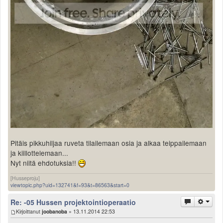
Pitäis pikkuhiljaa ruveta tilailemaan osia ja alkaa teippailemaan
ja kiillottelemaan...
Nyt niitä ehdotuksia!!
[Husseproju]
viewtopic.php?uid=132741&f=93&t=86563&start=0
Re: -05 Hussen projektointioperaatio
Kirjoittanut
joobanoba
» 13.11.2014 22:53