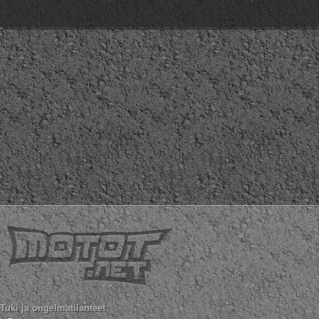
Valitse paikkakunta
Helsingin sää
Tampereen sää
Turun sää
Oulun sää
Kuopion sää
Rovaniemen sää
MUUT
VIP-jäsenyys
Paidat ja vaatteet
Suunnittele oma paita
Mainostus
Palaute
Kevytversio
Tuki ja ongelmatilanteet