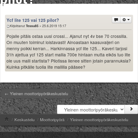
Säännöt ja ohjeet
Uudet ajoneuvot
Ycf lite 125 vai 125 pilot?
Uudet kuvat
Kirjoittanut
Tessu85
» 25.6.2019 15:17
Uudet videot
Uudet kommentit
Pojalle pitäis ostaa uusi crossi... Ajanut nyt 4v bse 70 crossilla.
MYYDÄÄN
On muuten toiminut loistavasti! Ainoastaan kaasuvaijeri on
menny poikki kerran... Harkinnassa ycf lite 125... Kaveri tarjosi
Haku
31h ajettua ycf 125 start mallia 700e hintaan mutta eikös tuo lite
Ohjeet
ole uus malli startista? Pilotissa lienee sitten jotain parannuksia?
Ajoneuvot
Kuinka pitkälle tuolla lite mallilla pääsee?
Osat
TIETOPANKKI
TAPAHTUMAT
MP15 kuvia
← Yleinen moottoripyöräkeskustelu
MP14 kuvia
MP13 kuvia
ACS 2015 kuvia
/
Keskustelu
/
Moottoripyörä
/
Yleinen moottoripyöräkeskustelu
Lisää uusi tapahtuma
UUTISET
SÄÄ