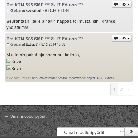
Re: KTM 525 SMR *** 2k17 Edition ***
Kirjoittanut
kostoritari
» 6.12.2016 14:44
Seurantaan! itelle ainakin nappaa toi musta, sini, oranssi
yhdistelmä!
Re: KTM 525 SMR *** 2k17 Edition ***
Kirjoittanut
Extract´
» 8.12.2016 16:08
Muutamia paketteja saapunut kotia jo,
KTM 525 Projekti
http://www.motot.net/forum/viewtopic.php?f=42&t=88281
1
2
>
← Omat moottoripyörät