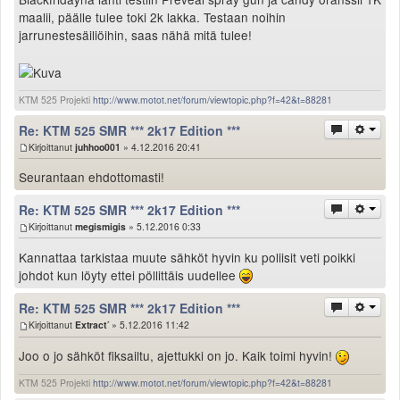
maalii, päälle tulee toki 2k lakka. Testaan noihin
jarrunestesäiliöihin, saas nähä mitä tulee!
KTM 525 Projekti
http://www.motot.net/forum/viewtopic.php?f=42&t=88281
Re: KTM 525 SMR *** 2k17 Edition ***
Kirjoittanut
juhhoo001
» 4.12.2016 20:41
Seurantaan ehdottomasti!
Re: KTM 525 SMR *** 2k17 Edition ***
Kirjoittanut
megismigis
» 5.12.2016 0:33
Kannattaa tarkistaa muute sähköt hyvin ku poliisit veti poikki
johdot kun löyty ettei pöllittäis uudellee
Re: KTM 525 SMR *** 2k17 Edition ***
Kirjoittanut
Extract´
» 5.12.2016 11:42
Joo o jo sähköt fiksailtu, ajettukki on jo. Kaik toimi hyvin!
KTM 525 Projekti
http://www.motot.net/forum/viewtopic.php?f=42&t=88281