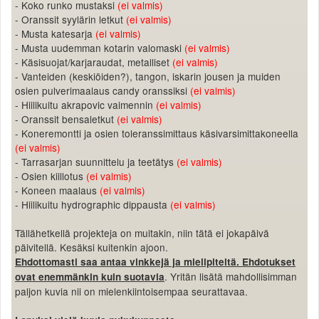
- Koko runko mustaksi
(ei valmis)
- Oranssit syylärin letkut
(ei valmis)
- Musta katesarja
(ei valmis)
- Musta uudemman kotarin valomaski
(ei valmis)
- Käsisuojat/karjaraudat, metalliset
(ei valmis)
- Vanteiden (keskiöiden?), tangon, iskarin jousen ja muiden
osien pulverimaalaus candy oranssiksi
(ei valmis)
- Hiilikuitu akrapovic vaimennin
(ei valmis)
- Oranssit bensaletkut
(ei valmis)
- Koneremontti ja osien toleranssimittaus käsivarsimittakoneella
(ei valmis)
- Tarrasarjan suunnittelu ja teetätys
(ei valmis)
- Osien kiillotus
(ei valmis)
- Koneen maalaus
(ei valmis)
- Hiilikuitu hydrographic dippausta
(ei valmis)
Tällähetkellä projekteja on muitakin, niin tätä ei jokapäivä
päivitellä. Kesäksi kuitenkin ajoon.
Ehdottomasti saa antaa vinkkejä ja mielipiteitä. Ehdotukset
. Yritän lisätä mahdollisimman
ovat enemmänkin kuin suotavia
paljon kuvia nii on mielenkiintoisempaa seurattavaa.