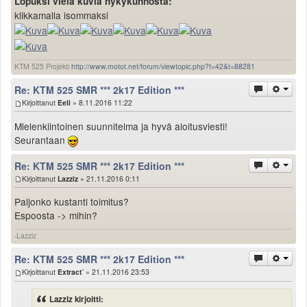
Lopuksi vielä kuvia nykykunnosta:
klikkamalla isommaksi
KTM 525 Projekti
http://www.motot.net/forum/viewtopic.php?f=42&t=88281
Re: KTM 525 SMR *** 2k17 Edition ***
Kirjoittanut
Eeli
» 8.11.2016 11:22
Mielenkiintoinen suunnitelma ja hyvä aloitusviesti!
Seurantaan
Re: KTM 525 SMR *** 2k17 Edition ***
Kirjoittanut
Lazziz
» 21.11.2016 0:11
Paljonko kustanti toimitus?
Espoosta -> mihin?
-Lazziz
Re: KTM 525 SMR *** 2k17 Edition ***
Kirjoittanut
Extract´
» 21.11.2016 23:53
Lazziz kirjoitti: