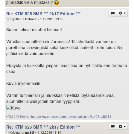
pinnatkik vielä mustaksi?
Re: KTM 525 SMR *** 2k17 Edition ***
Kirjoittanut
Extract´
» 1.12.2016 13:53
Suunnitelmat muuttui hieman!
Väreiksi suunnittelin sini/oranssia! Tällähetkellä vanteet on
purettuina ja swingistä sekä keskiöistä laakerit irrotettuina. Nyt
pitäisi viedä vain pulveriin!
Ebaysta ja kaikkialta ympäri maailmaa on nyt tilailtu sen tsiljoona
osaa.
Kuvia myöhemmin!
Vähän tummensin ja muokkasin netistä löytämääni kuvaa,
suunnitteilla olisi jotain tämän tyyppistä:
KTM 525 Projekti
http://www.motot.net/forum/viewtopic.php?f=42&t=88281
Re: KTM 525 SMR *** 2k17 Edition ***
Kirjoittanut
ma$$i
» 1.12.2016 18:34