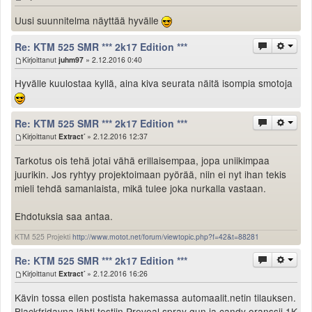
Uusi suunnitelma näyttää hyvälle
Re: KTM 525 SMR *** 2k17 Edition ***
Kirjoittanut
juhm97
» 2.12.2016 0:40
Hyvälle kuulostaa kyllä, aina kiva seurata näitä isompia smotoja
Re: KTM 525 SMR *** 2k17 Edition ***
Kirjoittanut
Extract´
» 2.12.2016 12:37
Tarkotus ois tehä jotai vähä erillaisempaa, jopa uniikimpaa
juurikin. Jos ryhtyy projektoimaan pyörää, niin ei nyt ihan tekis
mieli tehdä samanlaista, mikä tulee joka nurkalla vastaan.
Ehdotuksia saa antaa.
KTM 525 Projekti
http://www.motot.net/forum/viewtopic.php?f=42&t=88281
Re: KTM 525 SMR *** 2k17 Edition ***
Kirjoittanut
Extract´
» 2.12.2016 16:26
Kävin tossa eilen postista hakemassa automaalit.netin tilauksen.
Blackfridayna lähti testiin Preveal spray gun ja candy oranssii 1K