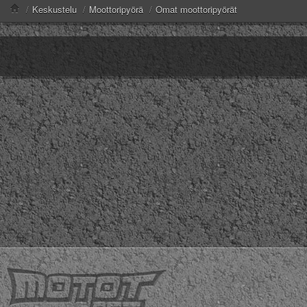
/
Keskustelu
/
Moottoripyörä
/
Omat moottoripyörät