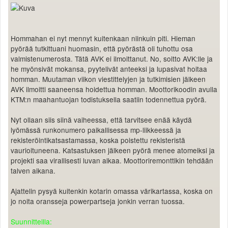
Valitse paikkakunta
Helsingin sää
Tampereen sää
Hommahan ei nyt mennyt kuitenkaan niinkuin piti. Hieman
Turun sää
pyörää tutkittuani huomasin, että pyörästä oli tuhottu osa
Oulun sää
valmistenumerosta. Tätä AVK ei ilmoittanut. No, soitto AVK:lle ja
Kuopion sää
he myönsivät mokansa, pyytelivät anteeksi ja lupasivat hoitaa
homman. Muutaman viikon viestittelyjen ja tutkimisien jälkeen
Rovaniemen sää
AVK ilmoitti saaneensa hoidettua homman. Moottorikoodin avulla
MUUT
KTM:n maahantuojan todistuksella saatiin todennettua pyörä.
VIP-jäsenyys
Paidat ja vaatteet
Nyt ollaan siis siinä vaiheessa, että tarvitsee enää käydä
Suunnittele oma paita
lyömässä runkonumero paikallisessa mp-liikkeessä ja
Mainostus
rekisteröintikatsastamassa, koska poistettu rekisteristä
Palaute
vaurioituneena. Katsastuksen jälkeen pyörä menee atomeiksi ja
projekti saa virallisesti luvan alkaa. Moottoriremonttikin tehdään
Kevytversio
talven aikana.
Ajattelin pysyä kuitenkin kotarin omassa värikartassa, koska on
jo noita oransseja powerpartseja jonkin verran tuossa.
Suunnitteilla: