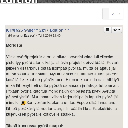
Säännöt ja ohjeet
Uudet ajoneuvot
1
2
>
Uudet kuvat
Uudet videot
KTM 525 SMR *** 2k17 Edition ***
Uudet kommentit
Kirjoittanut
Extract´
» 7.11.2016 21:40
MYYDÄÄN
Morjesta!
Haku
Ohjeet
Viime pyöräprojektista on jo aikaa, kevariaikoina tuli viimeks
Ajoneuvot
pistettyy pyörä atomeiksi ja siitäkin projektitopikki täällä. Kevarin
Osat
jälkeen oli tarkotus ostaa isompaa pyörää, mutta se ajatus jäi
TIETOPANKKI
auton saatua unholaan. Nyt kuitenkin muutaman auton jälkeen
TAPAHTUMAT
kesällä iski kauhee pyöräkuume. Hieman kuumetta sain hillittyä
MP15 kuvia
enkä lähtenyt heti uutta pyörää ostamaan ja rahoja tuhlaaman.
Pitkään pyöriä kateltua monestakin eri paikasta löytyi AVK:lta
MP14 kuvia
pätevä yksilö. Muutaman viikon tarjouskilpa ja lopulta pyörä jäi
MP13 kuvia
minulle.
Sen verran kaukana on tuo Espoo eikä innostanut
ACS 2015 kuvia
lähteä peräkärryllä noutamaan, niin päätin tilata Kaukokiidolta
Lisää uusi tapahtuma
kuljetuksen pyörälle kotiovelle saakka.
UUTISET
SÄÄ
Tässä kunnossa pyörä saapui: