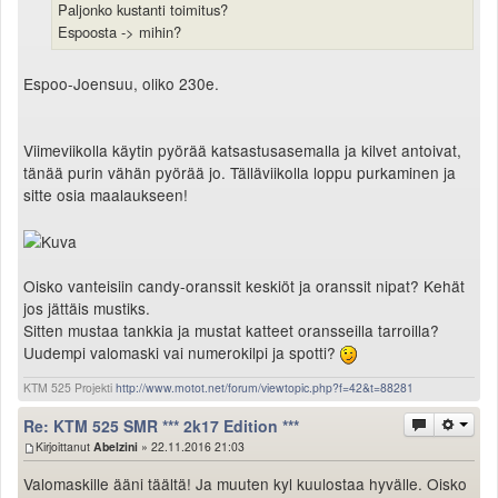
Paljonko kustanti toimitus?
Espoosta -> mihin?
Espoo-Joensuu, oliko 230e.
Viimeviikolla käytin pyörää katsastusasemalla ja kilvet antoivat,
tänää purin vähän pyörää jo. Tälläviikolla loppu purkaminen ja
sitte osia maalaukseen!
Oisko vanteisiin candy-oranssit keskiöt ja oranssit nipat? Kehät
jos jättäis mustiks.
Sitten mustaa tankkia ja mustat katteet oransseilla tarroilla?
Uudempi valomaski vai numerokilpi ja spotti?
KTM 525 Projekti
http://www.motot.net/forum/viewtopic.php?f=42&t=88281
Re: KTM 525 SMR *** 2k17 Edition ***
Kirjoittanut
Abelzini
» 22.11.2016 21:03
Valomaskille ääni täältä! Ja muuten kyl kuulostaa hyvälle. Oisko